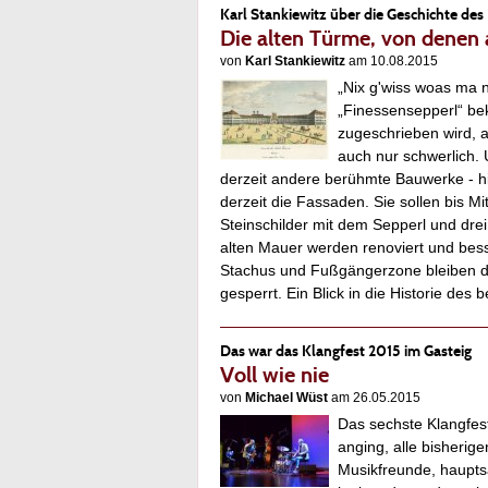
Karl Stankiewitz über die Geschichte des 
Die alten Türme, von dene
von
Karl Stankiewitz
am 10.08.2015
„Nix g'wiss woas ma n
„Finessensepperl“ be
zugeschrieben wird, 
auch nur schwerlich. U
derzeit andere berühmte Bauwerke - hi
derzeit die Fassaden. Sie sollen bis M
Steinschilder mit dem Sepperl und dr
alten Mauer werden renoviert und bes
Stachus und Fußgängerzone bleiben der
gesperrt. Ein Blick in die Historie d
Das war das Klangfest 2015 im Gasteig
Voll wie nie
von
Michael Wüst
am 26.05.2015
Das sechste Klangfes
anging, alle bisherig
Musikfreunde, hauptsä