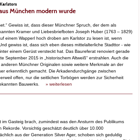
Karlstors
n aus München modern wurde
et.“ Gewiss ist, dass dieser Münchner Spruch, der dem als
kannten Kramer und Liebesbriefboten Joseph Huber (1763 – 1829)
auf einem Wapperl hoch droben am Karlstor zu lesen ist, wenn
nd gewiss ist, dass sich eben dieses mittelalterliche Stadttor - wie
nter einem Gerüst versteckt hat. Das Baureferat renoviert gerade
itte September 2015 in „historischem Altweiß“ erstrahlen. Auch die
ei anderen Münchner Originalen sowie weitere Merkmale an der
ser erkenntlich gemacht. Die Arkadendurchgänge zwischen
weil offen, nur die seitlichen Torbögen werden zur Sicherheit
es bekannten Bauwerks.
» weiterlesen
t im Gasteig brach, zumindest was den Ansturm des Publikums
en Rekorde. Vorsichtig geschätzt deutlich über 10.000
chlich aus der Generation Silver Ager, schoben sich geduldig