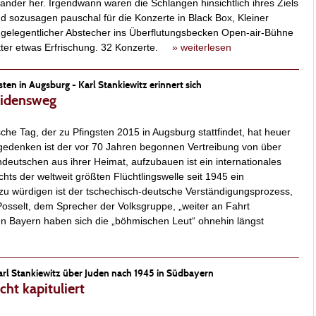
ander her. Irgendwann waren die Schlangen hinsichtlich ihres Ziels
d sozusagen pauschal für die Konzerte in Black Box, Kleiner
n gelegentlicher Abstecher ins Überflutungsbecken Open-air-Bühne
etter etwas Erfrischung. 32 Konzerte.
» weiterlesen
en in Augsburg - Karl Stankiewitz erinnert sich
eidensweg
he Tag, der zu Pfingsten 2015 in Augsburg stattfindet, hat heuer
gedenken ist der vor 70 Jahren begonnen Vertreibung von über
ndeutschen aus ihrer Heimat, aufzubauen ist ein internationales
hts der weltweit größten Flüchtlingswelle seit 1945 ein
d zu würdigen ist der tschechisch-deutsche Verständigungsprozess,
osselt, dem Sprecher der Volksgruppe, „weiter an Fahrt
 Bayern haben sich die „böhmischen Leut“ ohnehin längst
arl Stankiewitz über Juden nach 1945 in Südbayern
cht kapituliert