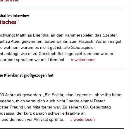
weiterlesen
hal im Interview
tisches"
schwingt Matthias Lilienthal an den Kammerspielen das Szepter.
ant zu Atem gekommen, baten wir ihn zum Plausch. Warum es gut
zu wohnen; warum es nicht gut ist, alle Schauspieler
t anfängt; wie er zu Christoph Schlingensief kam und warum
 - darüber sprachen wir mit Lilienthal.
» weiterlesen
ie Kleinkunst großgezogen hat
 Jahre alt geworden. „Ein Solitär, eine Legende - ohne ihn hätte
gegeben, mich vermutlich auch nicht,“ sagte einmal Dieter
ngster Freund und Mitarbeiter war. Zu seinem 60. Geburtstag
endsassa, der kurz danach schwer erkrankte an
– und dennoch vor Aktivität sprühte.
» weiterlesen