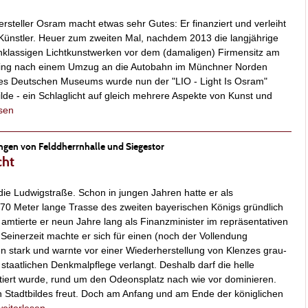
ersteller Osram macht etwas sehr Gutes: Er finanziert und verleiht
 Künstler. Heuer zum zweiten Mal, nachdem 2013 die langjährige
hklassigen Lichtkunstwerken vor dem (damaligen) Firmensitz am
esing nach einem Umzug an die Autobahn im Münchner Norden
es Deutschen Museums wurde nun der "LIO - Light Is Osram"
ilde - ein Schlaglicht auf gleich mehrere Aspekte von Kunst und
esen
ungen von Felddherrnhalle und Siegestor
cht
t die Ludwigstraße. Schon in jungen Jahren hatte er als
70 Meter lange Trasse des zweiten bayerischen Königs gründlich
mtierte er neun Jahre lang als Finanzminister im repräsentativen
Seinerzeit machte er sich für einen (noch der Vollendung
n stark und warnte vor einer Wiederherstellung von Klenzes grau-
staatlichen Denkmalpflege verlangt. Deshalb darf die helle
tiert wurde, rund um den Odeonsplatz nach wie vor dominieren.
 Stadtbildes freut. Doch am Anfang und am Ende der königlichen