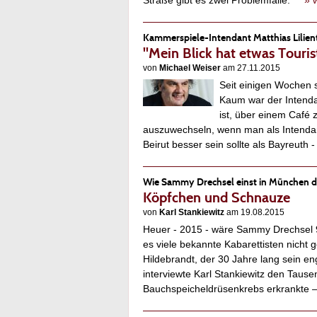
Straße gibt es zwei Problemfälle.
» 
Kammerspiele-Intendant Matthias Lilient
"Mein Blick hat etwas Touris
von
Michael Weiser
am 27.11.2015
Seit einigen Wochen 
Kaum war der Intend
ist, über einem Café 
auszuwechseln, wenn man als Intendan
Beirut besser sein sollte als Bayreuth
Wie Sammy Drechsel einst in München d
Köpfchen und Schnauze
von
Karl Stankiewitz
am 19.08.2015
Heuer - 2015 - wäre Sammy Drechsel 90
es viele bekannte Kabarettisten nicht 
Hildebrandt, der 30 Jahre lang sein e
interviewte Karl Stankiewitz den Taus
Bauchspeicheldrüsenkrebs erkrankte 