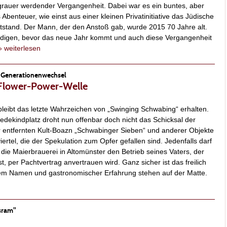
grauer werdender Vergangenheit. Dabei war es ein buntes, aber
 Abenteuer, wie einst aus einer kleinen Privatinitiative das Jüdische
tand. Der Mann, der den Anstoß gab, wurde 2015 70 Jahre alt.
rdigen, bevor das neue Jahr kommt und auch diese Vergangenheit
» weiterlesen
m Generationenwechsel
r Flower-Power-Welle
bleibt das letzte Wahrzeichen von „Swinging Schwabing“ erhalten.
ekindplatz droht nun offenbar doch nicht das Schicksal der
 entfernten Kult-Boazn „Schwabinger Sieben“ und anderer Objekte
iertel, die der Spekulation zum Opfer gefallen sind. Jedenfalls darf
die Maierbrauerei in Altomünster den Betrieb seines Vaters, der
st, per Pachtvertrag anvertrauen wird. Ganz sicher ist das freilich
utem Namen und gastronomischer Erfahrung stehen auf der Matte.
Osram"