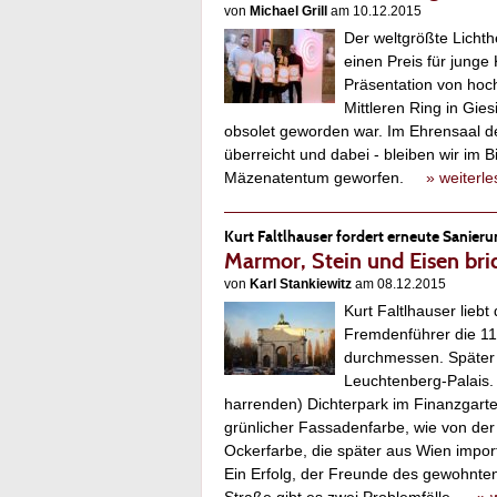
von
Michael Grill
am 10.12.2015
Der weltgrößte Lichth
einen Preis für junge
Präsentation von hoc
Mittleren Ring in Gi
obsolet geworden war. Im Ehrensaal d
überreicht und dabei - bleiben wir im B
Mäzenatentum geworfen.
» weiterl
Kurt Faltlhauser fordert erneute Sanier
Marmor, Stein und Eisen bri
von
Karl Stankiewitz
am 08.12.2015
Kurt Faltlhauser lieb
Fremdenführer die 11
durchmessen. Später a
Leuchtenberg-Palais. 
harrenden) Dichterpark im Finanzgarte
grünlicher Fassadenfarbe, wie von der 
Ockerfarbe, die später aus Wien impor
Ein Erfolg, der Freunde des gewohnten