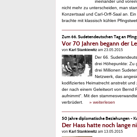
ineinander und vorein
nicht mehr zu unterscheiden, man stan
Konzertsaal und Carl-Orff-Saal an. Ei
brachte mit klassisch kühlen Pfingstw
Zum 66. Sudetendeutschen Tag an Pfingst
Vor 70 Jahren begann der L
von
Karl Stankiewitz
am 23.05.2015
Der 66. Sudetendeutsc
drei Höhepunkte: Zu 
drei Millionen Sudete
Netzwerk, das angesic
kodifiziertes Heimatrecht anstrebt un
der nach einem Geleitwort von Bernd P
aufnimmt“. Mit den stammesverwandten
verbrüdert.
» weiterlesen
50 Jahre diplomatische Beziehungen - K
Der Hass hatte noch lange ni
von
Karl Stankiewitz
am 13.05.2015