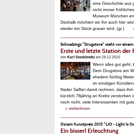
eine Geschichte aus 
nicht immer fröhliches
Museum München ents
Deshalb möchten wir ihn auch hier wü
wieder ein Stück grauer wird. (gr.)
Schwabings "Drugstore" steht vor eine
Erste und letzte Station de
von
Karl Stankiewitz
am 29.12.2015
Wenn alles gut geht, 
Dem Drugstore am Wed
ehedem fünfzig Meter
im einstigen Künstlerv
Nader Saffari damit rechnen, dass ihm 
kürzlich 78jährig an Krebs verstorben i
noch nicht; viele Interessenten mit g
» weiterlesen
Osram Kunstpreis 2015 "LIO - Light Is 
Ein bisserl Erleuchtung