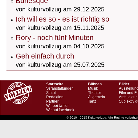
Burlesque
von kulturvollzug am 29.12.2025
Ich will es so - es ist richtig so
von kulturvollzug am 15.11.2025
Rory - noch fünf Minuten
von kulturvollzug am 04.10.2025
Geh einfach durch
von kulturvollzug am 25.07.2025
Startseite
Bühnen
Bilder
Veranstaltungen
Musik
Ausstellun
Statut
Theater
Film und F
Redaktion
Allgemein
Architektur
Partner
Tanz
Subjektiv d
Wir bei twitter
Wir auf facebook
© 2010 - 2015 Kulturvollzug. Alle Rechte vorbeha