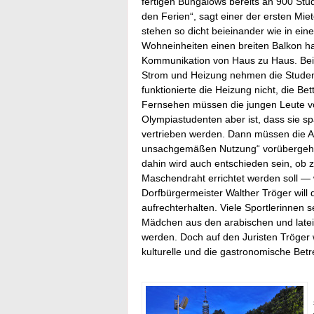
fertigen Bungalows bereits an 900 Stu
den Ferien“, sagt einer der ersten Mi
stehen so dicht beieinander wie in ein
Wohneinheiten einen breiten Balkon ha
Kommunikation von Haus zu Haus. Bei 
Strom und Heizung nehmen die Student
funktionierte die Heizung nicht, die Be
Fernsehen müssen die jungen Leute vo
Olympiastudenten aber ist, dass sie 
vertrieben werden. Dann müssen die Ap
unsachgemäßen Nutzung“ vorübergehend
dahin wird auch entschieden sein, ob
Maschendraht errichtet werden soll — 
Dorfbürgermeister Walther Tröger will
aufrechterhalten. Viele Sportlerinnen s
Mädchen aus den arabischen und late
werden. Doch auf den Juristen Tröger 
kulturelle und die gastronomische Bet