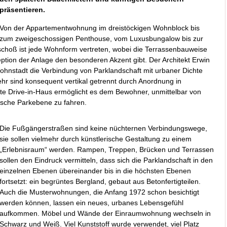
präsentieren.
Von der Appartementwohnung im dreistöckigen Wohnblock bis
zum zweigeschossigen Penthouse, vom Luxusbungalow bis zur
hoß ist jede Wohnform vertreten, wobei die Terrassenbauweise
ption der Anlage den besonderen Akzent gibt. Der Architekt Erwin
ohnstadt die Verbindung von Parklandschaft mit urbaner Dichte
r sind konsequent vertikal getrennt durch Anordnung in
e Drive-in-Haus ermöglicht es dem Bewohner, unmittelbar von
dische Parkebene zu fahren.
Die Fußgängerstraßen sind keine nüchternen Verbindungswege,
sie sollen vielmehr durch künstlerische Gestaltung zu einem
„Erlebnisraum“ werden. Rampen, Treppen, Brücken und Terrassen
sollen den Eindruck vermitteln, dass sich die Parklandschaft in den
einzelnen Ebenen übereinander bis in die höchsten Ebenen
fortsetzt: ein begrüntes Bergland, gebaut aus Betonfertigteilen.
Auch die Musterwohnungen, die Anfang 1972 schon besichtigt
werden können, lassen ein neues, urbanes Lebensgefühl
aufkommen. Möbel und Wände der Einraumwohnung wechseln in
Schwarz und Weiß. Viel Kunststoff wurde verwendet, viel Platz