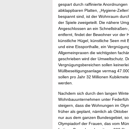
gespart durch raffinierte Anordnungen
abklappbaren Platten, „Hygiene-Zellen
bespannt sind, ist der Wohnraum durc
der Spiele zweigeteilt. Die nähere U
Angeschlossen an ein Schnellstraßen-
entfernt, findet der Bewohner vor der
künstliche Hügel, künstliche Seen mit
und eine Eissporthalle, ein Vergnügun
Allgemeinpraxen die wichtigsten fachä
geschrieben wird der Umweltschutz. D
Vergnügungsbereichen sollen keinerle
Müllbeseitigungsanlage vermag 47.00
sollen pro Jahr 32 Millionen Kubikme
werden.
Nachdem sich durch den langen Winter
Wohnbauunternehmen unter Federführu
steigern, dass die Wohnungen im Olym
früher als geplant, nämlich ab Oktob
nur aus dem ganzen Bundesgebiet, son
Olympiadorf der Frauen, das vom Mün