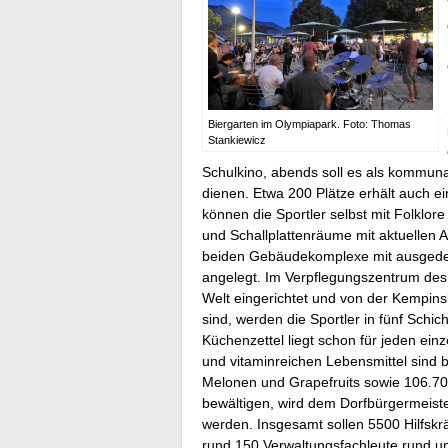
Biergarten im Olympiapark. Foto: Thomas
Stankiewicz
Schulkino, abends soll es als kommuna
dienen. Etwa 200 Plätze erhält auch ei
können die Sportler selbst mit Folklore
und Schallplattenräume mit aktuellen 
beiden Gebäudekomplexe mit ausgedehn
angelegt. Im Verpflegungszentrum des
Welt eingerichtet und von der Kempins
sind, werden die Sportler in fünf Schi
Küchenzettel liegt schon für jeden ei
und vitaminreichen Lebensmittel sind b
Melonen und Grapefruits sowie 106.70
bewältigen, wird dem Dorfbürgermeister
werden. Insgesamt sollen 5500 Hilfsk
rund 150 Verwaltungsfachleute rund um