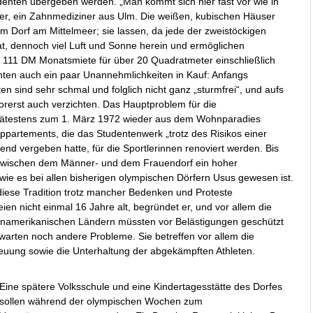
denten übergeben werden. „Man kommt sich hier fast vor wie in
eter, ein Zahnmediziner aus Ulm. Die weißen, kubischen Häuser
em Dorf am Mittelmeer; sie lassen, da jede der zweistöckigen
t, dennoch viel Luft und Sonne herein und ermöglichen
111 DM Monatsmiete für über 20 Quadratmeter einschließlich
en auch ein paar Unannehmlichkeiten in Kauf: Anfangs
tten sind sehr schmal und folglich nicht ganz „sturmfrei“, und aufs
rerst auch verzichten. Das Hauptproblem für die
spätestens zum 1. März 1972 wieder aus dem Wohnparadies
partements, die das Studentenwerk „trotz des Risikos einer
 vergeben hatte, für die Sportlerinnen renoviert werden. Bis
 zwischen dem Männer- und dem Frauendorf ein hoher
wie es bei allen bisherigen olympischen Dörfern Usus gewesen ist.
 diese Tradition trotz mancher Bedenken und Proteste
eien nicht einmal 16 Jahre alt, begründet er, und vor allem die
inamerikanischen Ländern müssten vor Belästigungen geschützt
warten noch andere Probleme. Sie betreffen vor allem die
reuung sowie die Unterhaltung der abgekämpften Athleten.
Eine spätere Volksschule und eine Kindertagesstätte des Dorfes
sollen während der olympischen Wochen zum