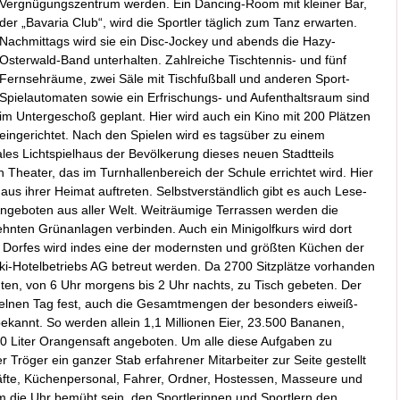
Vergnügungszentrum werden. Ein Dancing-Room mit kleiner Bar,
der „Bavaria Club“, wird die Sportler täglich zum Tanz erwarten.
Nachmittags wird sie ein Disc-Jockey und abends die Hazy-
Osterwald-Band unterhalten. Zahlreiche Tischtennis- und fünf
Fernsehräume, zwei Säle mit Tischfußball und anderen Sport-
Spielautomaten sowie ein Erfrischungs- und Aufenthaltsraum sind
im Untergeschoß geplant. Hier wird auch ein Kino mit 200 Plätzen
eingerichtet. Nach den Spielen wird es tagsüber zu einem
les Lichtspielhaus der Bevölkerung dieses neuen Stadtteils
n Theater, das im Turnhallenbereich der Schule errichtet wird. Hier
 aus ihrer Heimat auftreten. Selbstverständlich gibt es auch Lese-
Angeboten aus aller Welt. Weiträumige Terrassen werden die
ten Grünanlagen verbinden. Auch ein Minigolfkurs wird dort
 Dorfes wird indes eine der modernsten und größten Küchen der
ki-Hotelbetriebs AG betreut werden. Da 2700 Sitzplätze vorhanden
chten, von 6 Uhr morgens bis 2 Uhr nachts, zu Tisch gebeten. Der
nzelnen Tag fest, auch die Gesamtmengen der besonders eiweiß-
ekannt. So werden allein 1,1 Millionen Eier, 23.500 Bananen,
0 Liter Orangensaft angeboten. Um alle diese Aufgaben zu
 Tröger ein ganzer Stab erfahrener Mitarbeiter zur Seite gestellt
räfte, Küchenpersonal, Fahrer, Ordner, Hostessen, Masseure und
 die Uhr bemüht sein, den Sportlerinnen und Sportlern den