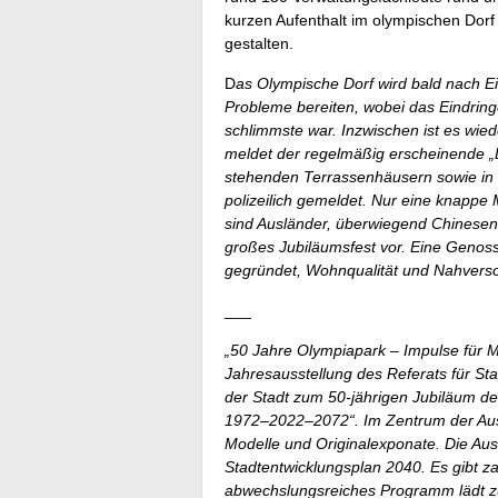
kurzen Aufenthalt im olympischen Dor
gestalten.
D
as Olympische Dorf wird bald nach Ei
Probleme bereiten, wobei das Eindrin
schlimmste war. Inzwischen ist es wie
meldet der regelmäßig erscheinende „
stehenden Terrassenhäusern sowie in
polizeilich gemeldet. Nur eine knappe
sind Ausländer, überwiegend Chinesen
großes Jubiläumsfest vor. Eine Genoss
gegründet, Wohnqualität und Nahverso
___
„50 Jahre Olympiapark – Impulse für Mü
Jahresausstellung des Referats für S
der Stadt zum 50-jährigen Jubiläum d
1972–2022–2072“. Im Zentrum der Auss
Modelle und Originalexponate. Die Au
Stadtentwicklungsplan 2040. Es gibt z
abwechslungsreiches Programm lädt zur 