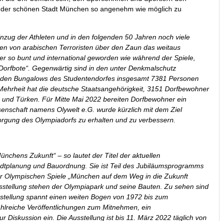
f der schönen Stadt München so angenehm wie möglich zu
nzug der Athleten und in den folgenden 50 Jahren noch viele
gen von arabischen Terroristen über den Zaun das weitaus
der so bunt und international geworden wie während der Spiele,
Dorfbote“. Gegenwärtig sind in den unter Denkmalschutz
 den Bungalows des Studentendorfes insgesamt 7381 Personen
 Mehrheit hat die deutsche Staatsangehörigkeit, 3151 Dorfbewohner
 und Türken. Für Mitte Mai 2022 bereiten Dorfbewohner ein
enschaft namens Olywelt e.G. wurde kürzlich mit dem Ziel
rgung des Olympiadorfs zu erhalten und zu verbessern.
nchens Zukunft“ – so lautet der Titel der aktuellen
tadtplanung und Bauordnung. Sie ist Teil des Jubiläumsprogramms
er Olympischen Spiele „München auf dem Weg in die Zukunft
tellung stehen der Olympiapark und seine Bauten. Zu sehen sind
sstellung spannt einen weiten Bogen von 1972 bis zum
ahlreiche Veröffentlichungen zum Mitnehmen, ein
Diskussion ein. Die Ausstellung ist bis 11. März 2022 täglich von