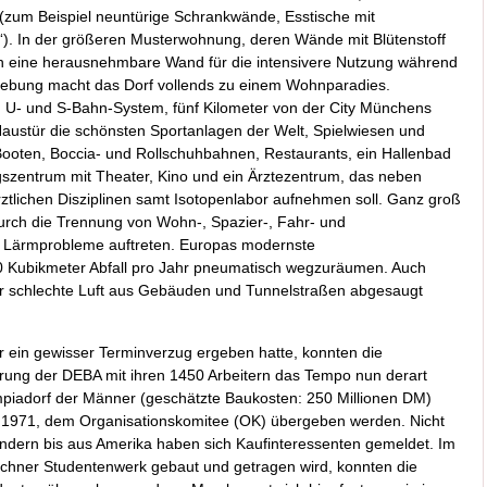
 (zum Beispiel neuntürige Schrankwände, Esstische mit
“). In der größeren Musterwohnung, deren Wände mit Blütenstoff
h eine herausnehmbare Wand für die intensivere Nutzung während
mgebung macht das Dorf vollends zu einem Wohnparadies.
, U- und S-Bahn-System, fünf Kilometer von der City Münchens
 Haustür die schönsten Sportanlagen der Welt, Spielwiesen und
 Booten, Boccia- und Rollschuhbahnen, Restaurants, ein Hallenbad
gszentrum mit Theater, Kino und ein Ärztezentrum, das neben
rztlichen Disziplinen samt Isotopenlabor aufnehmen soll. Ganz groß
urch die Trennung von Wohn-, Spazier-, Fahr- und
i Lärmprobleme auftreten. Europas modernste
0 Kubikmeter Abfall pro Jahr pneumatisch wegzuräumen. Auch
ter schlechte Luft aus Gebäuden und Tunnelstraßen abgesaugt
 ein gewisser Terminverzug ergeben hatte, konnten die
ng der DEBA mit ihren 1450 Arbeitern das Tempo nun derart
piadorf der Männer (geschätzte Baukosten: 250 Millionen DM)
er 1971, dem Organisationskomitee (OK) übergeben werden. Nicht
dern bis aus Amerika haben sich Kaufinteressenten gemeldet. Im
chner Studentenwerk gebaut und getragen wird, konnten die