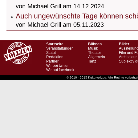
von Michael Grill am 14.12.2024
Auch ungewünschte Tage können schö
von Michael Grill am 05.11.2023
Startseite
Bühnen
Bilder
Veranstaltungen
Musik
Ausstellun
Statut
Theater
Film und F
Redaktion
Allgemein
Architektur
Partner
Tanz
Subjektiv d
Wir bei twitter
Wir auf facebook
© 2010 - 2015 Kulturvollzug. Alle Rechte vorbeha