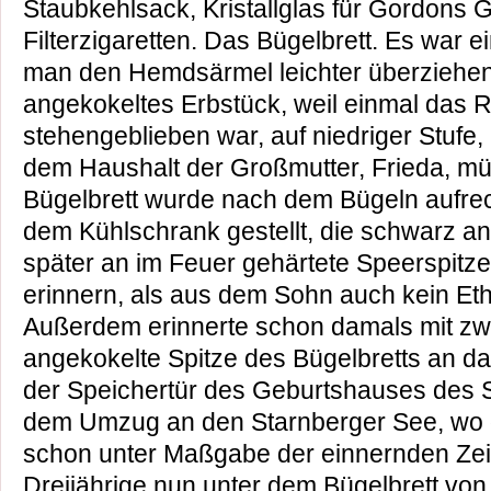
Staubkehlsack, Kristallglas für Gordons G
Filterzigaretten. Das Bügelbrett. Es war e
man den Hemdsärmel leichter überziehen
angekokeltes Erbstück, weil einmal das 
stehengeblieben war, auf niedriger Stufe
dem Haushalt der Großmutter, Frieda, müt
Bügelbrett wurde nach dem Bügeln aufrec
dem Kühlschrank gestellt, die schwarz a
später an im Feuer gehärtete Speerspitz
erinnern, als aus dem Sohn auch kein E
Außerdem erinnerte schon damals mit zwe
angekokelte Spitze des Bügelbretts an d
der Speichertür des Geburtshauses des 
dem Umzug an den Starnberger See, wo 
schon unter Maßgabe der einnernden Zei
Dreijährige nun unter dem Bügelbrett von