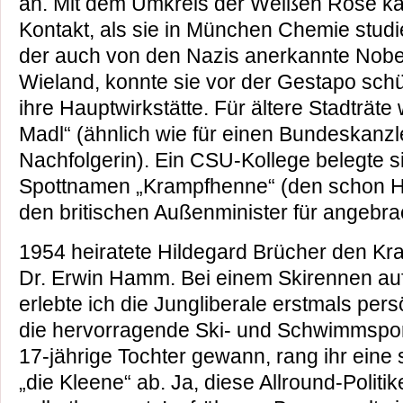
an. Mit dem Umkreis der Weißen Rose ka
Kontakt, als sie in München Chemie studie
der auch von den Nazis anerkannte Nobel
Wieland, konnte sie vor der Gestapo sch
ihre Hauptwirkstätte. Für ältere Stadträte
Madl“ (ähnlich wie für einen Bundeskanzl
Nachfolgerin). Ein CSU-Kollege belegte s
Spottnamen „Krampfhenne“ (den schon Hi
den britischen Außenminister für angebrach
1954 heiratete Hildegard Brücher den K
Dr. Erwin Hamm. Bei einem Skirennen auf
erlebte ich die Jungliberale erstmals pers
die hervorragende Ski- und Schwimmspor
17-jährige Tochter gewann, rang ihr eine s
„die Kleene“ ab. Ja, diese Allround-Politi