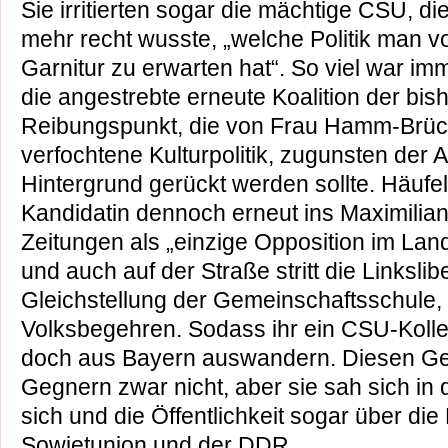
Sie irritierten sogar die mächtige CSU, die
mehr recht wusste, „welche Politik man 
Garnitur zu erwarten hat“. So viel war imm
die angestrebte erneute Koalition der bis
Reibungspunkt, die von Frau Hamm-Brü
verfochtene Kulturpolitik, zugunsten der A
Hintergrund gerückt werden sollte. Häufe
Kandidatin dennoch erneut ins Maximilia
Zeitungen als „einzige Opposition im Lan
und auch auf der Straße stritt die Linkslibe
Gleichstellung der Gemeinschaftsschule, n
Volksbegehren. Sodass ihr ein CSU-Kolleg
doch aus Bayern auswandern. Diesen Gefa
Gegnern zwar nicht, aber sie sah sich in 
sich und die Öffentlichkeit sogar über di
Sowjetunion und der DDR.