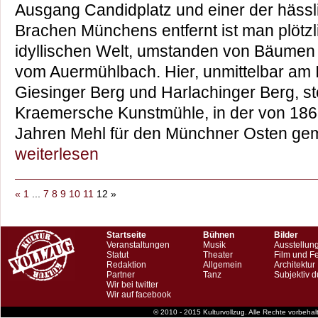
Ausgang Candidplatz und einer der hässl
Brachen Münchens entfernt ist man plötzlic
idyllischen Welt, umstanden von Bäumen
vom Auermühlbach. Hier, unmittelbar am
Giesinger Berg und Harlachinger Berg, steh
Kraemersche Kunstmühle, in der von 1863
Jahren Mehl für den Münchner Osten 
weiterlesen
«
1
...
7
8
9
10
11
12
»
Startseite
Bühnen
Bilder
Veranstaltungen
Musik
Ausstellun
Statut
Theater
Film und F
Redaktion
Allgemein
Architektur
Partner
Tanz
Subjektiv d
Wir bei twitter
Wir auf facebook
© 2010 - 2015 Kulturvollzug. Alle Rechte vorbeha