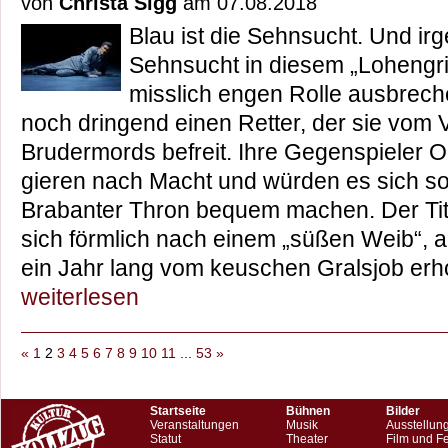
von
Christa Sigg
am 07.08.2018
Blau ist die Sehnsucht. Und ir
Sehnsucht in diesem „Lohengrin“
misslich engen Rolle ausbrech
noch dringend einen Retter, der sie vom 
Brudermords befreit. Ihre Gegenspieler 
gieren nach Macht und würden es sich s
Brabanter Thron bequem machen. Der Tite
sich förmlich nach einem „süßen Weib“, a
ein Jahr lang vom keuschen Gralsjob e
weiterlesen
«
1
2
3
4
5
6
7
8
9
10
11
...
53
»
Startseite
Bühnen
Bilder
Veranstaltungen
Musik
Ausstellun
Statut
Theater
Film und F