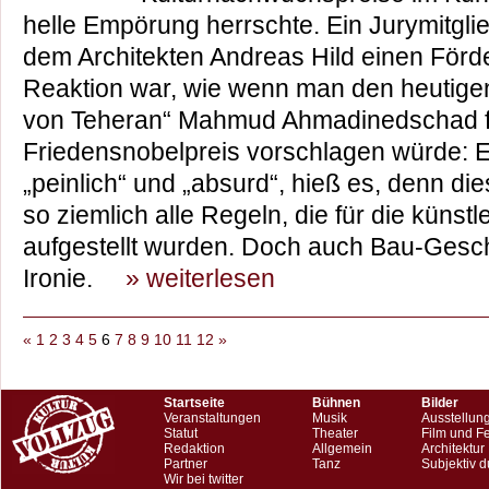
helle Empörung herrschte. Ein Jurymitgli
dem Architekten Andreas Hild einen Förd
Reaktion war, wie wenn man den heutigen
von Teheran“ Mahmud Ahmadinedschad f
Friedensnobelpreis vorschlagen würde: Ei
„peinlich“ und „absurd“, hieß es, denn di
so ziemlich alle Regeln, die für die küns
aufgestellt wurden. Doch auch Bau-Gesch
Ironie.
» weiterlesen
«
1
2
3
4
5
6
7
8
9
10
11
12
»
Startseite
Bühnen
Bilder
Veranstaltungen
Musik
Ausstellun
Statut
Theater
Film und F
Redaktion
Allgemein
Architektur
Partner
Tanz
Subjektiv d
Wir bei twitter