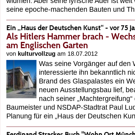
widmen. Aber seine lyrische Ader ist weit
seine epoche-machenden Bauten und 
Ein „Haus der Deutschen Kunst“ - vor 75 J
Als Hitlers Hammer brach - Wechs
am Englischen Garten
von
kulturvollzug
am 18.07.2012
Was seine Vorgänger auf den 
interessierte ihn bekanntlich 
Brand des Glaspalastes ein We
neuen Ausstellungsbau lief, bea
nach seiner „Machtergreifung
Baumeister und NSDAP-Stadtrat Paul Lud
Planung für ein „Haus der Deutschen K
Ferdinand Strackes Buch "Wohn Ort Münc