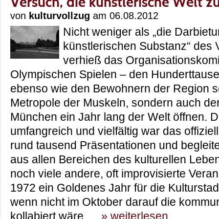
Versuch, die künstlerische Welt z
von
kulturvollzug
am 06.08.2012
Nicht weniger als „die Darbie
künstlerischen Substanz“ des 
verhieß das Organisationskomi
Olympischen Spielen – den Hunderttaus
ebenso wie den Bewohnern der Region sel
Metropole der Muskeln, sondern auch der
München ein Jahr lang der Welt öffnen.
umfangreich und vielfältig war das offizie
rund tausend Präsentationen und begleit
aus allen Bereichen des kulturellen Leb
noch viele andere, oft improvisierte Vera
1972 ein Goldenes Jahr für die Kulturst
wenn nicht im Oktober darauf die kommuna
kollabiert wäre.
» weiterlesen