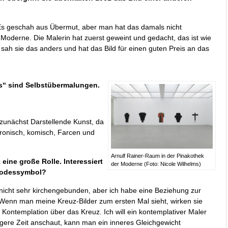
 Es geschah aus Übermut, aber man hat das damals nicht
e Moderne. Die Malerin hat zuerst geweint und gedacht, das ist wie
 sah sie das anders und hat das Bild für einen guten Preis an das
s“ sind Selbstübermalungen.
zunächst Darstellende Kunst, da
tironisch, komisch, Farcen und
Arnulf Rainer-Raum in der Pinakothek
eine große Rolle. Interessiert
der Moderne (Foto: Nicole Wilhelms)
 Todessymbol?
h nicht sehr kirchengebunden, aber ich habe eine Beziehung zur
 Wenn man meine Kreuz-Bilder zum ersten Mal sieht, wirken sie
e Kontemplation über das Kreuz. Ich will ein kontemplativer Maler
ngere Zeit anschaut, kann man ein inneres Gleichgewicht