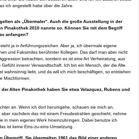
 ich angestellt habe über die Jahre.
 gelten als „Übermaler“. Auch die große Ausstellung in der
en Pinakothek 2010 nannte
so.
Können Sie mit dem Begriff
as anfangen?
steht ja in Anführungszeichen. Aber ja, ich übermale eigene
hen und Faksimiles berühmter Kollegen. Das darf man aber nicht
Aggression betrachten, sondern es ist eine Art Verheiratung, aus
Gefühl innerer Verwandtschaft. Ich bin ein Mensch, der die Alte
t wahnsinnig liebt, und da will ich mich beschäftigen, so entstehen
se Mischformen.
 der Alten Pinakothek haben Sie etwa Velazquez, Rubens und
ichter an. Wenn ich dort herumgehe, schauen sie mich an,
rrt, aber nachdem das mit einem Freudestrahlen geschieht, nehme
 sie in mein eigenes Werk hineinzubringen. Dabei benutze ich
as ist keine Eins-zu-eins-Umsetzung.
in Übergriff. Sie übermalten 1961 das Bild einer anderen