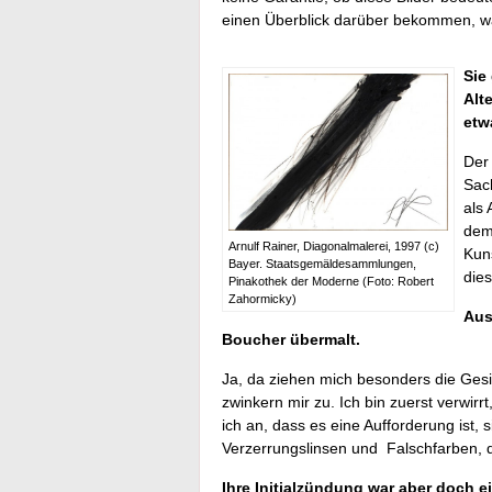
einen Überblick darüber bekommen, was
Sie
Alt
etw
Der 
Sac
als 
dem 
Arnulf Rainer, Diagonalmalerei, 1997 (c)
Kuns
Bayer. Staatsgemäldesammlungen,
die
Pinakothek der Moderne (Foto: Robert
Zahormicky)
Aus
Boucher übermalt.
Ja, da ziehen mich besonders die Ges
zwinkern mir zu. Ich bin zuerst verwi
ich an, dass es eine Aufforderung ist,
Verzerrungslinsen und Falschfarben, d
Ihre Initialzündung war aber doch e