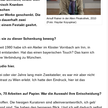
hisch Kranken
ischen
er Werke geschenkt. Die
Arnulf Rainer in der Alten Pinakothek, 2010
 dauerhaft zwei
(Foto: Haydar Koyupinar)
 einem Festakt geehrt.
s sie zu dieser Schenkung bewog?
Seit 1980 habe ich ein Atelier im Kloster Vornbach am Inn, in
ort entstanden. Hat das einen bayerischen Touch? Das kann ich
eine Verbindung zu München.
udio hier.
i oder vier Jahre lang mein Zweitatelier, es war mir aber nicht
st zu Wien erlebt. Ich hatte den Eindruck, hier ist das
 70 Arbeiten auf Papier. War die Auswahl Ihre Entscheidung?
fen. Die hiesigen Kuratoren sind alleinverantwortlich, ich geb’
end sind. Sie haben den besseren Blick. Und ich will dadurch selbst