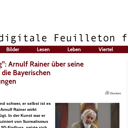
Bilder
Lesen
Leben
Viertel
g": Arnulf Rainer über seine
die Bayerischen
ungen
Drucken
nd schwer, er selbst ist es
 Arnulf Rainer wirkt
ügt. In der Kunst war er
sziniert von Surrealismus
LSD-Einfluss, setzte sich