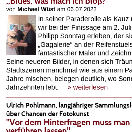
„Blues, was mach ich bloß?“
von
Michael Wüst
am 06.07.2023
In seiner Paraderolle als Kau
wir bei der Finissage am 2. Jul
Philipp Sonntag erleben, der s
„Gagalerie“ an der Reifenstuel
fantastischer Maler und Zeichne
Seine neueren Bilder, in denen sich Träu
Stadtszenen manchmal wie aus einem Pa
Jahre mischen, belegen deutlich, wo Sonn
Jahrzehnten lebt.
» weiterlesen
Ulrich Pohlmann, langjähriger Sammlungs
über Chancen der Fotokunst
"Vor dem Hinterfragen muss man s
verführen lassen"