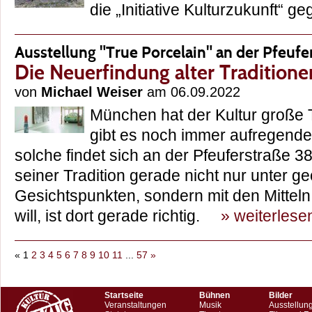
die „Initiative Kulturzukunft“
Ausstellung "True Porcelain" an der Pfeufe
Die Neuerfindung alter Traditione
von
Michael Weiser
am 06.09.2022
München hat der Kultur große 
gibt es noch immer aufregende
solche findet sich an der Pfeuferstraße 3
seiner Tradition gerade nicht nur unter ge
Gesichtspunkten, sondern mit den Mittel
will, ist dort gerade richtig.
» weiterlese
«
1
2
3
4
5
6
7
8
9
10
11
...
57
»
Startseite
Bühnen
Bilder
Veranstaltungen
Musik
Ausstellun