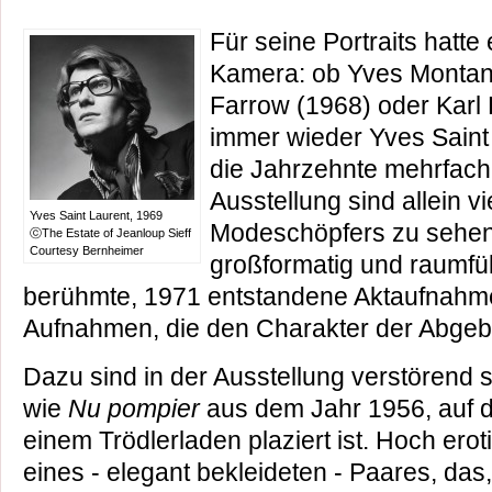
Für seine Portraits hatte 
Kamera: ob Yves Montand
Farrow (1968) oder Karl 
immer wieder Yves Saint 
die Jahrzehnte mehrfach p
Ausstellung sind allein vi
Yves Saint Laurent, 1969
Modeschöpfers zu sehen,
ⓒThe Estate of Jeanloup Sieff
Courtesy Bernheimer
großformatig und raumfül
berühmte, 1971 entstandene Aktaufnahme
Aufnahmen, die den Charakter der Abgebil
Dazu sind in der Ausstellung verstörend
wie
Nu pompier
aus dem Jahr 1956, auf 
einem Trödlerladen plaziert ist. Hoch ero
eines - elegant bekleideten - Paares, das, 