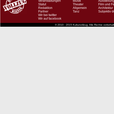
Veranstaltungen
Musik
Ausstellun
Statut
Theater
Film und F
Redaktion
Allgemein
Architektur
Partner
Tanz
Subjektiv d
Wir bei twitter
Wir auf facebook
© 2010 - 2015 Kulturvollzug. Alle Rechte vorbeha