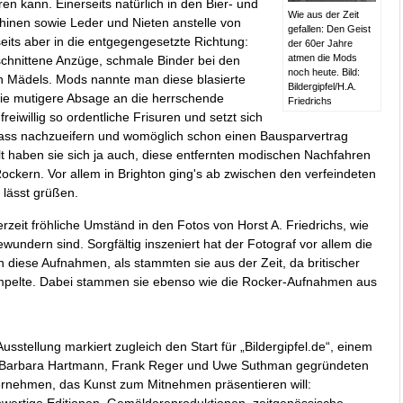
en kann. Einerseits natürlich in den
Bier- und
Wie aus der Zeit
inen sowie Leder und Nieten anstelle von
gefallen: Den Geist
its aber in die entgegengesetzte Richtung:
der 60er Jahre
atmen die Mods
chnittene Anzüge, schmale Binder bei den
noch heute. Bild:
en Mädels. Mods nannte man diese blasierte
Bildergipfel/H.A.
die mutigere Absage an die herrschende
Friedrichs
eiwillig so ordentliche Frisuren und setzt sich
ass nachzueifern und womöglich schon einen Bausparvertrag
 haben sie sich ja auch, diese entfernten modischen Nachfahren
ockern. Vor allem in Brighton ging's ab zwischen den verfeindeten
 lässt grüßen.
rzeit fröhliche Umständ in den Fotos von Horst A. Friedrichs, wie
wundern sind. Sorgfältig inszeniert hat der Fotograf vor allem die
n diese Aufnahmen, als stammten sie aus der Zeit, da britischer
mpelte. Dabei stammen sie ebenso wie die Rocker-Aufnahmen aus
Ausstellung markiert zugleich den Start für „Bildergipfel.de“, einem
Barbara Hartmann, Frank Reger und Uwe Suthman gegründeten
rnehmen, das Kunst zum Mitnehmen präsentieren will: