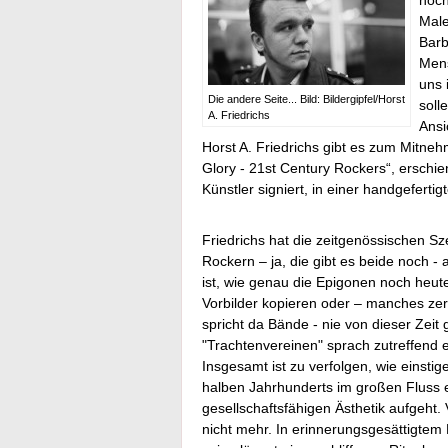
hoch
Male
Barb
Mens
uns 
Die andere Seite... Bild: Bildergipfel/Horst
soll
A. Friedrichs
Ansi
Horst A. Friedrichs gibt es zum Mitne
Glory - 21st Century Rockers“, erschi
Künstler signiert, in einer handgefertig
Friedrichs hat die zeitgenössischen 
Rockern – ja, die gibt es beide noch - a
ist, wie genau die Epigonen noch heute
Vorbilder kopieren oder – manches zer
spricht da Bände - nie von dieser Zeit
"Trachtenvereinen" sprach zutreffend 
Insgesamt ist zu verfolgen, wie einstig
halben Jahrhunderts im großen Fluss e
gesellschaftsfähigen Ästhetik aufgeht. 
nicht mehr. In erinnerungsgesättigte