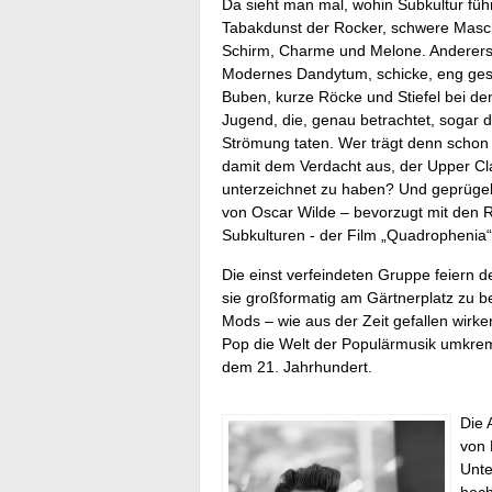
Da sieht man mal, wohin Subkultur führ
Tabakdunst der Rocker, schwere Masch
Schirm, Charme und Melone. Andererse
Modernes Dandytum, schicke, eng ges
Buben, kurze Röcke und Stiefel bei d
Jugend, die, genau betrachtet, sogar 
Strömung taten. Wer trägt denn schon fr
damit dem Verdacht aus, der Upper Cl
unterzeichnet zu haben? Und geprügelt
von Oscar Wilde – bevorzugt mit den R
Subkulturen - der Film „Quadrophenia“
Die einst verfeindeten Gruppe feiern de
sie großformatig am Gärtnerplatz zu be
Mods – wie aus der Zeit gefallen wirke
Pop die Welt der Populärmusik umkre
dem 21. Jahrhundert.
Die 
von 
Unte