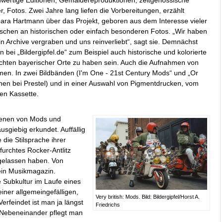
wertige Editionen, Gemäldereproduktionen, zeitgenössische
r, Fotos. Zwei Jahre lang liefen die Vorbereitungen, erzählt
ara Hartmann über das Projekt, geboren aus dem Interesse vieler
chen an historischen oder einfach besonderen Fotos. „Wir haben
in Archive vergraben und uns reinverliebt“, sagt sie. Demnächst
en bei „Bildergipfel.de“ zum Beispiel auch historische und kolorierte
chten bayerischer Orte zu haben sein. Auch die Aufnahmen von
hmen. In zwei Bildbänden (I'm One - 21st Century Mods“ und „Or
enen bei Prestel) und in einer Auswahl von Pigmentdrucken, vom
ten Kassette.
Szenen von Mods und
usgiebig erkundet. Auffällig
 die Stilsprache ihrer
furchtes Rocker-Antlitz
 gelassen haben. Von
ein Musikmagazin.
e Subkultur im Laufe eines
iner allgemeingefälligen,
Very british: Mods. Bild: Bildergipfel/Horst A.
Verfeindet ist man ja längst
Friedrichs
m Nebeneinander pflegt man