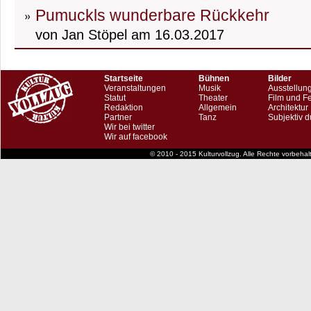
Pumuckls wunderbare Rückkehr
von Jan Stöpel am 16.03.2017
Startseite
Bühnen
Bilder
Veranstaltungen
Musik
Ausstellun
Statut
Theater
Film und F
Redaktion
Allgemein
Architektur
Partner
Tanz
Subjektiv d
Wir bei twitter
Wir auf facebook
© 2010 - 2015 Kulturvollzug. Alle Rechte vorbeha