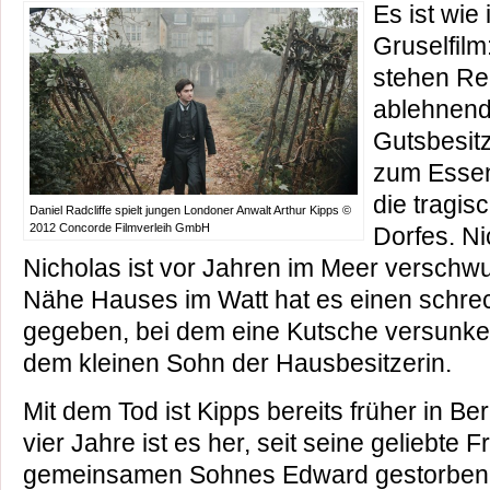
Es ist wie
Gruselfil
stehen Re
ablehnend
Gutsbesitz
zum Essen 
die tragi
Daniel Radcliffe spielt jungen Londoner Anwalt Arthur Kipps ©
2012 Concorde Filmverleih GmbH
Dorfes. Ni
Nicholas ist vor Jahren im Meer verschw
Nähe Hauses im Watt hat es einen schrec
gegeben, bei dem eine Kutsche versunke
dem kleinen Sohn der Hausbesitzerin.
Mit dem Tod ist Kipps bereits früher in 
vier Jahre ist es her, seit seine geliebte 
gemeinsamen Sohnes Edward gestorben i