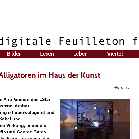
Bilder
Lesen
Leben
Viertel
Alligatoren im Haus der Kunst
Drucken
le Anti-Version des „Star-
hymne, dröhnt
ang ist überwältigend und
 Kabel und
e Wirkung, in der die
diffs und George Bures
s der Kunst zu sehen, das