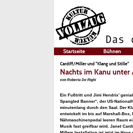
Startseite
Bühnen
Cardiff/Miller und "Klang und Stille"
Nachts im Kanu unter 
von Roberta De Righi
Ein Fußtritt und Jimi Hendrix’ genia
Spangled Banner“, der US-National
minutenlang durch den Saal. Der Kl
entwickelt im bis auf Marshall-Box,
Nähmaschinenpedal leeren Raum ein
Musik fast greifbar wird. Janet Car
Millers Installation ist jetzt im Hau