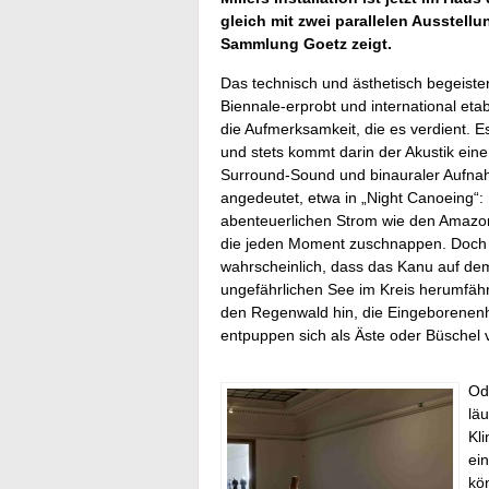
gleich mit zwei parallelen Ausstell
Sammlung Goetz zeigt.
Das technisch und ästhetisch begeiste
Biennale-erprobt und international eta
die Aufmerksamkeit, die es verdient. E
und stets kommt darin der Akustik eine
Surround-Sound und binauraler Aufnahm
angedeutet, etwa in „Night Canoeing“
abenteuerlichen Strom wie den Amazona
die jeden Moment zuschnappen. Doch je
wahrscheinlich, dass das Kanu auf dem
ungefährlichen See im Kreis herumfährt
den Regenwald hin, die Eingeborenenh
entpuppen sich als Äste oder Büschel 
Od
lä
Kl
ei
kö