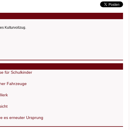
es Kulturvollzug.
e für Schulkinder
cher Fahrzeuge
Werk
icht
re es erneuter Ursprung