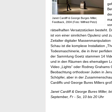
gef
Be
de
Janet Cardiff & George Burges Miller,
ma
Feedback, 2004 (Foto: Wilfried Petzi)
vor
rätselhaften Versatzstücken besteht. Da
ist von einer sinnlichen Opulenz und zu
Zeitalter digitaler Massenmanipulatio
Schau ist die komplexe Installation „Th
Todesmaschinerie, die in ihrer perfide
der Sammlung Goetz stammen 14 Videoa
und in den Räumen des ehemaligen Luft
Video „Lights“ oder Rodney Grahams Gl
Beobachtung orthodoxer Juden in Jeru
Schöpfer, aber in der Zusammenschau v
Cardiffs und George Bures Millers gro
Janet Cardiff & George Bures Miller, bis
September, Fr - So, 10 bis 20 Uhr