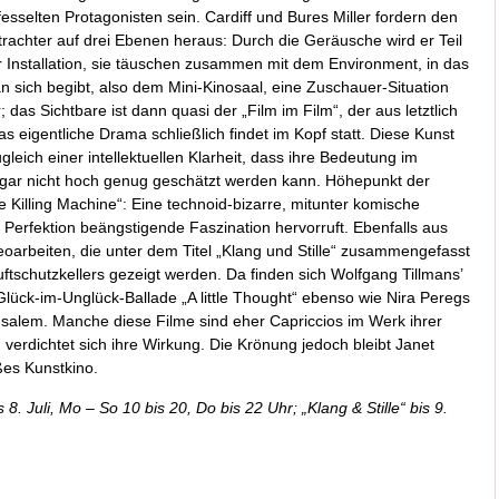
esselten Protagonisten sein. Cardiff und Bures Miller fordern den
trachter auf drei Ebenen heraus: Durch die Geräusche wird er Teil
r Installation, sie täuschen zusammen mit dem Environment, in das
n sich begibt, also dem Mini-Kinosaal, eine Zuschauer-Situation
; das Sichtbare ist dann quasi der „Film im Film“, der aus letztlich
s eigentliche Drama schließlich findet im Kopf statt. Diese Kunst
gleich einer intellektuellen Klarheit, dass ihre Bedeutung im
n gar nicht hoch genug geschätzt werden kann. Höhepunkt der
e Killing Machine“: Eine technoid-bizarre, mitunter komische
n Perfektion beängstigende Faszination hervorruft. Ebenfalls aus
rbeiten, die unter dem Titel „Klang und Stille“ zusammengefasst
schutzkellers gezeigt werden. Da finden sich Wolfgang Tillmans’
ück-im-Unglück-Ballade „A little Thought“ ebenso wie Nira Peregs
salem. Manche diese Filme sind eher Capriccios im Werk ihrer
erdichtet sich ihre Wirkung. Die Krönung jedoch bleibt Janet
ßes Kunstkino.
 8. Juli, Mo – So 10 bis 20, Do bis 22 Uhr; „Klang & Stille“ bis 9.