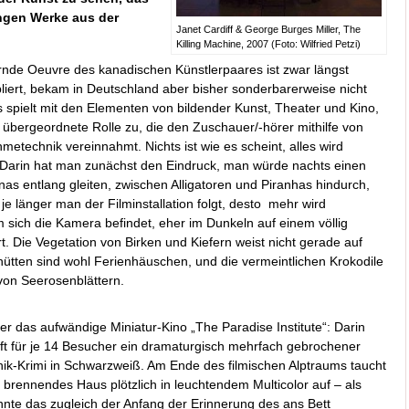
ungen Werke aus der
Janet Cardiff & George Burges Miller, The
Killing Machine, 2007 (Foto: Wilfried Petzi)
rnde Oeuvre des kanadischen Künstlerpaares ist zwar längst
bliert, bekam in Deutschland aber bisher sonderbarerweise nicht
s spielt mit den Elementen von bildender Kunst, Theater und Kino,
 übergeordnete Rolle zu, die den Zuschauer/-hörer mithilfe von
etechnik vereinnahmt. Nichts ist wie es scheint, alles wird
: Darin hat man zunächst den Eindruck, man würde nachts einen
s entlang gleiten, zwischen Alligatoren und Piranhas hindurch,
 länger man der Filminstallation folgt, desto mehr wird
 sich die Kamera befindet, eher im Dunkeln auf einem völlig
. Die Vegetation von Birken und Kiefern weist nicht gerade auf
ütten sind wohl Ferienhäuschen, und die vermeintlichen Krokodile
von Seerosenblättern.
er das aufwändige Miniatur-Kino „The Paradise Institute“: Darin
uft für je 14 Besucher ein dramaturgisch mehrfach gebrochener
inik-Krimi in Schwarzweiß. Am Ende des filmischen Alptraums taucht
n brennendes Haus plötzlich in leuchtendem Multicolor auf – als
nnte das zugleich der Anfang der Erinnerung des ans Bett