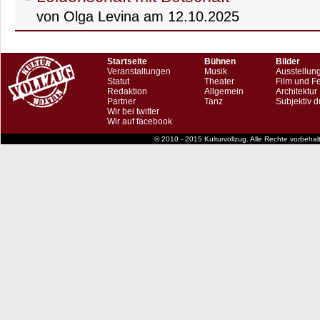
von Olga Levina am 12.10.2025
Startseite
Bühnen
Bilder
Veranstaltungen
Musik
Ausstellun
Statut
Theater
Film und F
Redaktion
Allgemein
Architektur
Partner
Tanz
Subjektiv d
Wir bei twitter
Wir auf facebook
© 2010 - 2015 Kulturvollzug. Alle Rechte vorbeha