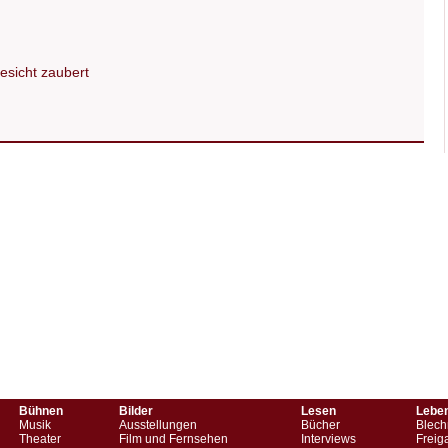
Gesicht zaubert
Bühnen
Bilder
Lesen
Lebe
Musik
Ausstellungen
Bücher
Blech
Theater
Film und Fernsehen
Interviews
Freig