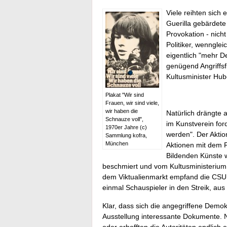
Viele reihten sich 
Guerilla gebärdete
Provokation - nicht
Politiker, wenngle
eigentlich "mehr D
genügend Angriffsf
Kultusminister Hub
Plakat "Wir sind
Frauen, wir sind viele,
wir haben die
Natürlich drängte a
Schnauze voll",
im Kunstverein for
1970er Jahre (c)
werden". Der Akti
Sammlung kofra,
München
Aktionen mit dem 
Bildenden Künste w
beschmiert und vom Kultusministerium
dem Viktualienmarkt empfand die CSU 
einmal Schauspieler in den Streik, aus S
Klar, dass sich die angegriffene Demo
Ausstellung interessante Dokumente. 