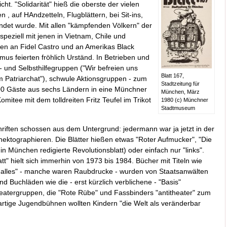
t. "Solidarität" hieß die oberste der vielen
n , auf HAndzetteln, Flugblättern, bei Sit-ins,
et wurde. Mit allen "kämpfenden Völkern" der
speziell mit jenen in Vietnam, Chile und
en an Fidel Castro und an Amerikas Black
mus feierten fröhlich Urständ. In Betrieben und
kt- und Selbsthilfegruppen ("Wir befreien uns
Blatt 167,
 Patriarchat"), schwule Aktionsgruppen - zum
Stadtzeitung für
0 Gäste aus sechs Ländern in eine Münchner
München, März
mitee mit dem tolldreiten Fritz Teufel im Trikot
1980 (c) Münchner
Stadtmuseum
riften schossen aus dem Untergrund: jedermann war ja jetzt in der
ektographieren. Die Blätter hießen etwas "Roter Aufmucker", "Die
n München redigierte Revolutionsblatt) oder einfach nur "links".
tt" hielt sich immerhin von 1973 bis 1984. Bücher mit Titeln wie
n alles" - manche waren Raubdrucke - wurden von Staatsanwälten
 und Buchläden wie die - erst kürzlich verblichene - "Basis"
Theatergruppen, die "Rote Rübe" und Fassbinders "antitheater" zum
rtige Jugendbühnen wollten Kindern "die Welt als veränderbar