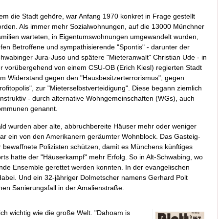
m die Stadt gehöre, war Anfang 1970 konkret in Frage gestellt
rden. Als immer mehr Sozialwohnungen, auf die 13000 Münchner
milien warteten, in Eigentumswohnungen umgewandelt wurden,
efen Betroffene und sympathisierende "Spontis" - darunter der
hwabinger Jura-Juso und spätere "Mieteranwalt" Christian Ude - in
r vorübergehend von einem CSU-OB (Erich Kiesl) regierten Stadt
m Widerstand gegen den "Hausbesitzerterrorismus", gegen
rofitopolis", zur "Mieterselbstverteidigung". Diese begann ziemlich
nstruktiv - durch alternative Wohngemeinschaften (WGs), auch
ommunen genannt.
ld wurden aber alte, abbruchbereite Häuser mehr oder weniger
war ein von den Amerikanern geräumter Wohnblock. Das Gasteig-
 bewaffnete Polizisten schützen, damit es Münchens künftiges
ts hatte der "Häuserkampf" mehr Erfolg. So in Alt-Schwabing, wo
ende Ensemble gerettet werden konnten. In der evangelischen
dabei. Und ein 32-jähriger Dolmetscher namens Gerhard Polt
nen Sanierungsfall in der Amalienstraße.
eich wichtig wie die große Welt. "Dahoam is