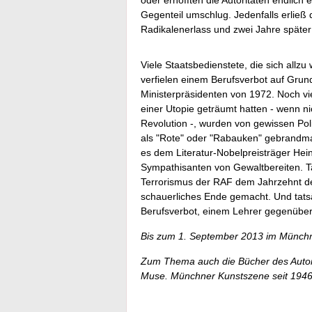
oder erhofften die Autoritäten endlich 
Gegenteil umschlug. Jedenfalls erlie
Radikalenerlass und zwei Jahre später
Viele Staatsbedienstete, die sich allzu
verfielen einem Berufsverbot auf Grun
Ministerpräsidenten von 1972. Noch vi
einer Utopie geträumt hatten - wenn ni
Revolution -, wurden von gewissen Pol
als "Rote" oder "Rabauken" gebrandmar
es dem Literatur-Nobelpreisträger Heinr
Sympathisanten von Gewaltbereiten. Ta
Terrorismus der RAF dem Jahrzehnt d
schauerliches Ende gemacht. Und tats
Berufsverbot, einem Lehrer gegenüber
Bis zum 1. September 2013 im Münchne
Zum Thema auch die Bücher des Autor
Muse. Münchner Kunstszene seit 1946"