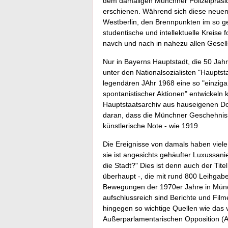
dem damaligen Münchner Polizeipräsid
erschienen. Während sich diese neue
Westberlin, den Brennpunkten im so ge
studentische und intellektuelle Kreise 
navch und nach in nahezu allen Gesell
Nur in Bayerns Hauptstadt, die 50 Jah
unter den Nationalsozialisten "Haupts
legendären JAhr 1968 eine so "einziga
spontanistischer Aktionen" entwickeln
Hauptstaatsarchiv aus hauseigenen Dok
daran, dass die Münchner Geschehniss
künstlerische Note - wie 1919.
Die Ereignisse von damals haben viel
sie ist angesichts gehäufter Luxussa
die Stadt?" Dies ist denn auch der Tit
überhaupt -, die mit rund 800 Leihgabe
Bewegungen der 1970er Jahre in Münc
aufschlussreich sind Berichte und Film
hingegen so wichtige Quellen wie das
Außerparlamentarischen Opposition (