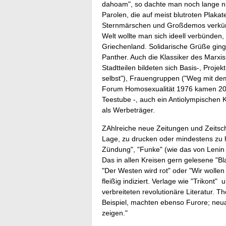
dahoam", so dachte man noch lange nich
Parolen, die auf meist blutroten Plakate
Sternmärschen und Großdemos verkünd
Welt wollte man sich ideell verbünden, 
Griechenland. Solidarische Grüße ging
Panther. Auch die Klassiker des Marxis
Stadtteilen bildeten sich Basis-, Proje
selbst"), Frauengruppen ("Weg mit dem
Forum Homosexualität 1976 kamen 20
Teestube -, auch ein Antiolympischen Ko
als Werbeträger.
ZAhlreiche neue Zeitungen und Zeitsch
Lage, zu drucken oder mindestens zu h
Zündung", "Funke" (wie das von Lenin i
Das in allen Kreisen gern gelesene "Bla
"Der Westen wird rot" oder "Wir wolle
fleißig indiziert. Verlage wie "Trikont"
verbreiteten revolutionäre Literatur. 
Beispiel, machten ebenso Furore; neua
zeigen."