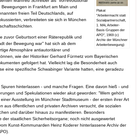
enten Manfred Schreiber als "vorrevolutionär"
n Bewegungen in Frankfurt am Main und
Plakat
nannten freien Teil Deutschlands, auf
"Arbeitermacht statt
fokussierten, verbreiteten sie sich in München
Sozialpartnerschaft,
1. MAi, Arbeiter-
schaftsschichten.
Basis-Gruppen der
APO", 1969 (c)
re zuvor Geburtsort einer Räterepublik und
Archiv der Münchner
tadt der Bewegung war" hat sich ab dem
Arbeiterbewegung)
rtige Atmosphäre antiautoritärer und
 können, wie der Historiker Gerhard Fürmetz vom Bayerischen
umenten gefolgert hat. Vielleicht lag die Besonderheit auch
e eine spezifische Schwabinger Variante hatten, eine geradezu
e Spuren hinterlassen - und manche Fragen. Eine davon hieß - und
nierungen und Spekulationen wieder akut geworden: "Wem gehört
el einer Ausstellung im Münchner Stadtmuseum - der ersten ihrer Art
n aus öffentlichen und privaten Archiven versucht, die sozialen
hen und darüber hinaus zu manifestieren. Besonders
e der staatlichen Sicherheitsorgane; noch nicht ausgewertet
 vom Kunst-Kommunarden Heinz Koderer hinterlassene Archiv der
APO).