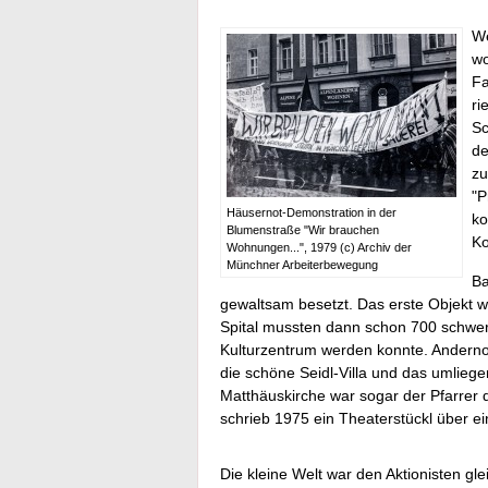
We
wo
Fa
ri
Sc
de
zu
"P
Häusernot-Demonstration in der
ko
Blumenstraße "Wir brauchen
K
Wohnungen...", 1979 (c) Archiv der
Münchner Arbeiterbewegung
Ba
gewaltsam besetzt. Das erste Objekt 
Spital mussten dann schon 700 schwer
Kulturzentrum werden konnte. Andernor
die schöne Seidl-Villa und das umlieg
Matthäuskirche war sogar der Pfarrer 
schrieb 1975 ein Theaterstückl über ei
Die kleine Welt war den Aktionisten gl