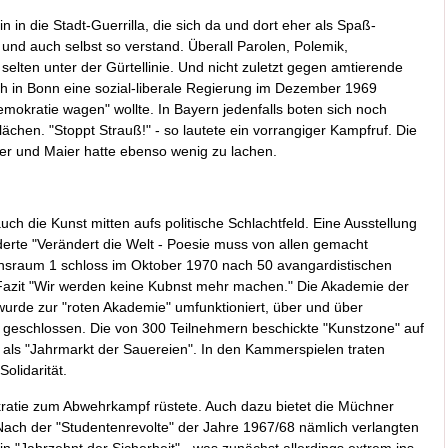
ein in die Stadt-Guerrilla, die sich da und dort eher als Spaß-
 und auch selbst so verstand. Überall Parolen, Polemik,
 selten unter der Gürtellinie. Und nicht zuletzt gegen amtierende
ich in Bonn eine sozial-liberale Regierung im Dezember 1969
emokratie wagen" wollte. In Bayern jedenfalls boten sich noch
lächen. "Stoppt Strauß!" - so lautete ein vorrangiger Kampfruf. Die
er und Maier hatte ebenso wenig zu lachen.
uch die Kunst mitten aufs politische Schlachtfeld. Eine Ausstellung
derte "Verändert die Welt - Poesie muss von allen gemacht
onsraum 1 schloss im Oktober 1970 nach 50 avangardistischen
Fazit "Wir werden keine Kubnst mehr machen." Die Akademie der
urde zur "roten Akademie" umfunktioniert, über und über
 geschlossen. Die von 300 Teilnehmern beschickte "Kunstzone" auf
als "Jahrmarkt der Sauereien". In den Kammerspielen traten
olidarität.
kratie zum Abwehrkampf rüstete. Auch dazu bietet die Müchner
Nach der "Studentenrevolte" der Jahre 1967/68 nämlich verlangten