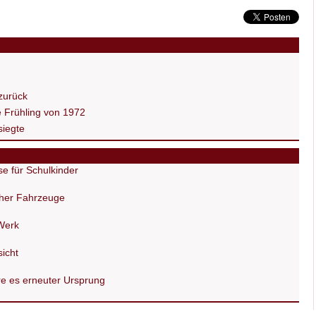
 zurück
e Frühling von 1972
 siegte
e für Schulkinder
cher Fahrzeuge
Werk
icht
re es erneuter Ursprung