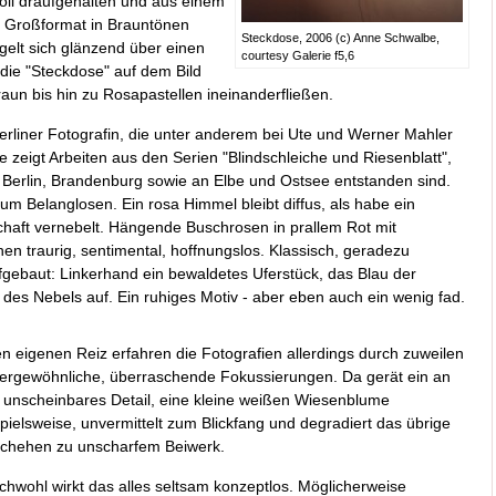
oll draufgehalten und aus einem
s Großformat in Brauntönen
Steckdose, 2006 (c) Anne Schwalbe,
gelt sich glänzend über einen
courtesy Galerie f5,6
 die "Steckdose" auf dem Bild
un bis hin zu Rosapastellen ineinanderfließen.
 Berliner Fotografin, die unter anderem bei Ute und Werner Mahler
e zeigt Arbeiten aus den Serien "Blindschleiche und Riesenblatt",
n Berlin, Brandenburg sowie an Elbe und Ostsee entstanden sind.
zum Belanglosen. Ein rosa Himmel bleibt diffus, als habe ein
haft vernebelt. Hängende Buschrosen in prallem Rot mit
en traurig, sentimental, hoffnungslos. Klassisch, geradezu
ufgebaut: Linkerhand ein bewaldetes Uferstück, das Blau der
des Nebels auf. Ein ruhiges Motiv - aber eben auch ein wenig fad.
n eigenen Reiz erfahren die Fotografien allerdings durch zuweilen
ergewöhnliche, überraschende Fokussierungen. Da gerät ein an
h unscheinbares Detail, eine kleine weißen Wiesenblume
pielsweise, unvermittelt zum Blickfang und degradiert das übrige
chehen zu unscharfem Beiwerk.
chwohl wirkt das alles seltsam konzeptlos. Möglicherweise