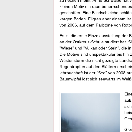
zu riechen meint. Anne Schwalbe hat v
kleinen Motiv ein raumbeherrschende
geschaffen. Eine Blindschleiche schlän
kargen Boden. Fligran aber einsam ist
von 2006, auf dem Farbtöne von Rotbra
Es ist die erste Einzelausstellung der
an der Ostkreuz-Schule studiert hat. Si
"Wiese" und "Vulkan oder Stein", die i
Die Motive sind unspektakulär bis hin 
Wüstensturm die nicht gezeigte Landsc
Regentropfen auf den Blättern erschein
lehrbuchhaft ist der "See" von 2008 a
Baumwipfel löst sich seewärts im Weiß 
Eine
auß
sic
beis
Ges
Glei