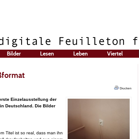
Bilder
Lesen
Leben
Viertel
ßformat
Drucken
erste Einzelausstellung der
in Deutschland. Die Bilder
m Titel ist so real, dass man ihn