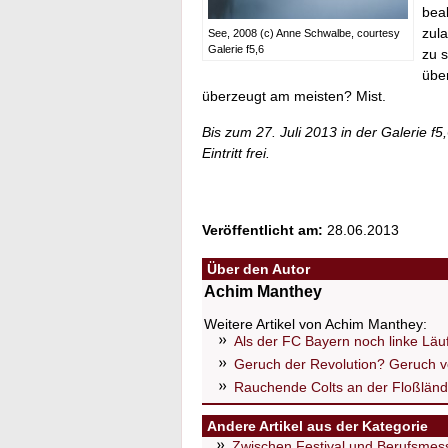
bea
zul
See, 2008 (c) Anne Schwalbe, courtesy
Galerie f5,6
zu s
über
überzeugt am meisten? Mist.
Bis zum 27. Juli 2013 in der Galerie f
Eintritt frei.
Veröffentlicht am:
28.06.2013
Über den Autor
Achim Manthey
Weitere Artikel von Achim Manthey:
Als der FC Bayern noch linke Läuf
Geruch der Revolution? Geruch v
Rauchende Colts an der Floßlän
Andere Artikel aus der Kategorie
Zwischen Festival und Berufsmess