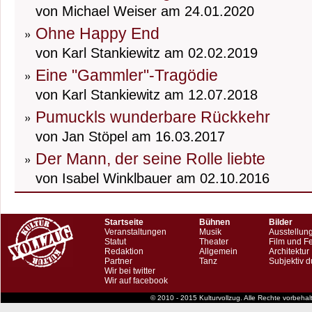
von Michael Weiser am 24.01.2020
Ohne Happy End
von Karl Stankiewitz am 02.02.2019
Eine "Gammler"-Tragödie
von Karl Stankiewitz am 12.07.2018
Pumuckls wunderbare Rückkehr
von Jan Stöpel am 16.03.2017
Der Mann, der seine Rolle liebte
von Isabel Winklbauer am 02.10.2016
Startseite
Bühnen
Bilder
Veranstaltungen
Musik
Ausstellun
Statut
Theater
Film und F
Redaktion
Allgemein
Architektur
Partner
Tanz
Subjektiv d
Wir bei twitter
Wir auf facebook
© 2010 - 2015 Kulturvollzug. Alle Rechte vorbeha