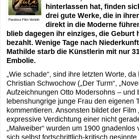
hinterlassen hat, finden sic
drei gute Werke, die in ihr
Pandora Film-Verleih
direkt in die Moderne führe
blieb dagegen ihr einziges, die Geburt
bezahlt. Wenige Tage nach Niederkunft 
Mathilde starb die Künstlerin mit nur 3
Embolie.
„Wie schade“, sind ihre letzten Worte, da
Christian Schwochow („Der Turm“, „Nove
Aufzeichnungen Otto Modersohns – und b
lebenshungrige junge Frau den eigenen
kommentieren. Ansonsten bildet der Film „
expressive Verdichtung einer nicht gerade
„Malweiber“ wurden um 1900 gnadenlos v
sich selbst fortschrittlich-kritisch gesinnt