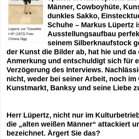
Männer, Cowboyhüte, Kunst
dunkles Sakko, Einstecktuc
Schuhe – Markus Lüpertz i
Lüpertz vor "Geweihe
Ausstellungsaufbau perfekt
I-III" (1972) Foto:
Christa Sigg
seinem Silberknaufstock g
der Kunst die Bilder ab, hat hie und da 
Anmerkung und entschuldigt sich für e
Verzögerung des Interviews. Nachlässig
nicht, weder bei seiner Arbeit, noch i
Kunstmarkt, Banksy und seine Liebe 
Herr Lüpertz, nicht nur im Kulturbetri
die „alten weißen Männer“ attackiert u
bezeichnet. Ärgert Sie das?