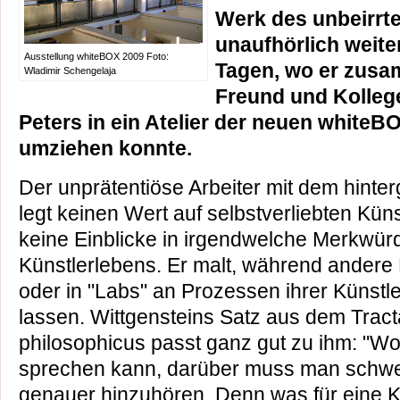
Werk des unbeirrt
unaufhörlich weiter
Ausstellung whiteBOX 2009 Foto:
Tagen, wo er zusa
Wladimir Schengelaja
Freund und Kolleg
Peters in ein Atelier der neuen white
umziehen konnte.
Der unprätentiöse Arbeiter mit dem hinter
legt keinen Wert auf selbstverliebten Kün
keine Einblicke in irgendwelche Merkwürd
Künstlerlebens. Er malt, während andere 
oder in "Labs" an Prozessen ihrer Künstl
lassen. Wittgensteins Satz aus dem Tract
philosophicus passt ganz gut zu ihm: "W
sprechen kann, darüber muss man schwei
genauer hinzuhören. Denn was für eine K