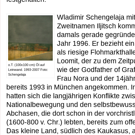
Wladimir Schengelaja mi
Zweitnamen Iljitsch kom
damals gerade gegründe
Jahr 1996. Er bezieht ein
als riesige Flohmarkthall
Loomit, der zu dem Zeitpu
o.T. (100x100 cm) Öl auf
wie der Godfather of Graff
Leinwand. 1993-2007 Foto:
Schengelaja
Frau Nora und der 14jähr
bereits 1993 in München angekommen. I
hatten sich die langjährigen Konflikte zw
Nationalbewegung und den selbstbewuss
Abchasen, die dort schon in der vorchrist
(1600-800 v. Chr.) lebten, bereits zum of
Das kleine Land, südlich des Kaukasus, a