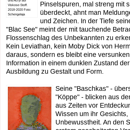
und Acryl auf
Pinselspuren, mal streng mit 
Viskose-Stoff.
2018-2020 Foto:
überdeckt, ahnt man Meldung
Schengelaja
und Zeichen. In der Tiefe sein
"Blac See" meint der mit tauchende Betr
Flossenschlag des Unbekannten zu erkenn
Kein Leviathan, kein Moby Dick von Herma
daraus, sondern es bleibt eine versunke
Information in einem dunklen Zustand der 
Ausbildung zu Gestalt und Form.
Seine "Baschkas" - übers
"Köppe" - blicken aus de
aus Zeiten vor Entdecku
Wissen um ihr Gesichts, i
Unbewusstheit. An den S