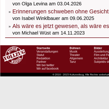
von Olga Levina am 03.04.2026
Erinnerungen schweben ohne Gesicht
von Isabel Winklbauer am 09.06.2025
Als wäre es jetzt gewesen, als wäre e
von Michael Wüst am 14.11.2023
Startseite
Bühnen
Bilder
Veranstaltungen
Musik
Ausstellun
Statut
Theater
Film und F
Redaktion
Allgemein
Architektur
Partner
Tanz
Subjektiv d
Wir bei twitter
Wir auf facebook
© 2010 - 2015 Kulturvollzug. Alle Rechte vorbeha