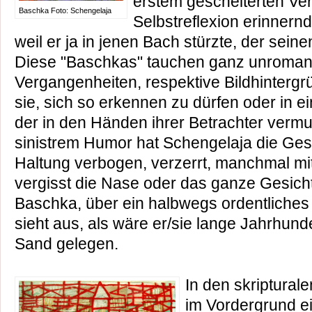
erstem gescheiterten Ve
Baschka Foto: Schengelaja
Selbstreflexion erinnern
weil er ja in jenen Bach stürzte, der seine
Diese "Baschkas" tauchen ganz unromant
Vergangenheiten, respektive Bildhintergrü
sie, sich so erkennen zu dürfen oder in e
der in den Händen ihrer Betrachter vermu
sinistrem Humor hat Schengelaja die Gesi
Haltung verbogen, verzerrt, manchmal mit S
vergisst die Nase oder das ganze Gesich
Baschka, über ein halbwegs ordentliches
sieht aus, als wäre er/sie lange Jahrhund
Sand gelegen.
In den skriptural
im Vordergrund ei