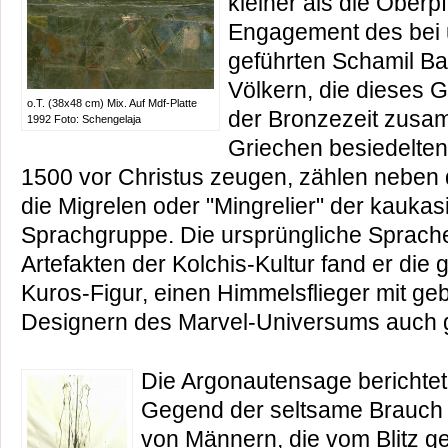
kleiner als die Oberpf
Engagement des bei u
geführten Schamil Ba
Völkern, die dieses 
o.T. (38x48 cm) Mix. Auf Mdf-Platte
der Bronzezeit zusam
1992 Foto: Schengelaja
Griechen besiedelten
1500 vor Christus zeugen, zählen neben
die Migrelen oder "Mingrelier" der kaukas
Sprachgruppe. Die ursprüngliche Sprache
Artefakten der Kolchis-Kultur fand er die
Kuros-Figur, einen Himmelsflieger mit geb
Designern des Marvel-Universums auch ge
Die Argonautensage berichtet,
Gegend der seltsame Brauch 
von Männern, die vom Blitz ge