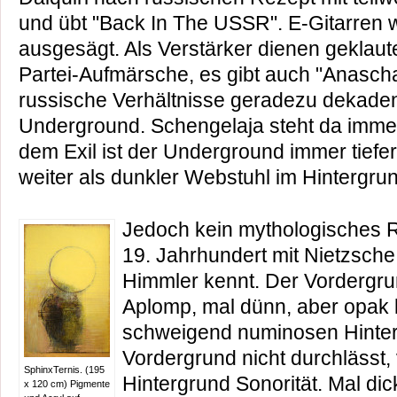
und übt "Back In The USSR". E-Gitarren 
ausgesägt. Als Verstärker dienen geklaute
Partei-Aufmärsche, es gibt auch "Anascha
russische Verhältnisse geradezu dekaden
Underground. Schengelaja steht da immer
dem Exil ist der Underground immer tiefe
weiter als dunkler Webstuhl im Hintergrun
Jedoch kein mythologisches 
19. Jahrhundert mit Nietzsche
Himmler kennt. Der Vordergru
Aplomp, mal dünn, aber opak la
schweigend numinosen Hinter
Vordergrund nicht durchlässt,
SphinxTernis. (195
Hintergrund Sonorität. Mal dic
x 120 cm) Pigmente