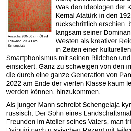
Was den Ideologen der 
Kemal Atatürk in den 19
rückschrittlich erschien, 
langsam seiner Domina
Anascha. (80x80 cm) Öl auf
Westen als kreativer Rei
Leinwand. 2004 Foto:
Schengelaja
in Zeiten einer kulturelle
Smartphonismus mit seinen Bildchen und 
einsickert. Ganz zu schweigen von den i
die durch eine ganze Generation von Pan
2022 am Ende der vierten Klasse kaum l
werden können, hinzukommen.
Als junger Mann schreibt Schengelaja kyri
russisch. Der Sohn eines Landschaftsmalers
Freunden im Atelier seines Vaters, man tr
Daiquiri nach russischen Rezept mit teilw