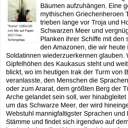
Bäumen aufzuhängen. Eine ge
mythischen Griechenheroen 
trieben lange vor Troja und 
"Kuros" (180x120
Schwarzen Meer und vergnügt
cm) Mix auf Papier.
2017 Foto:
Planken ihrer Schiffe mit den 
Schengelaja
den Amazonen, die wir heute 
Soldatinnen wiederzuerkennen glauben. 
Gipfelhöhen des Kaukasus steht und we
blickt, wo im heutigen Irak der Turm von 
veranlasste, den Menschen die Sprachenv
oder zum Ararat, dem größten Berg der T
Arche gelandet sein soll, wer hinabgleite
um das Schwarze Meer, der wird hineing
Webstuhl mannigfaltigster Sprachen und 
Stämme und findet sich irgendwo auf dem