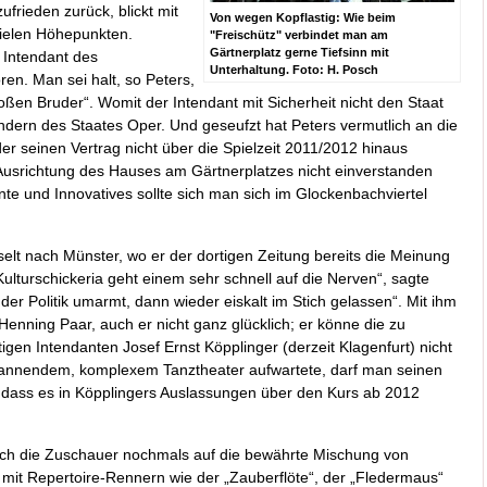
frieden zurück, blickt mit
Von wegen Kopflastig: Wie beim
ielen Höhepunkten.
"Freischütz" verbindet man am
Gärtnerplatz gerne Tiefsinn mit
 Intendant des
Unterhaltung. Foto: H. Posch
ren. Man sei halt, so Peters,
oßen Bruder“. Womit der Intendant mit Sicherheit nicht den Staat
ondern des Staates Oper. Und geseufzt hat Peters vermutlich an die
r seinen Vertrag nicht über die Spielzeit 2011/2012 hinaus
r Ausrichtung des Hauses am Gärtnerplatzes nicht einverstanden
te und Innovatives sollte sich man sich im Glockenbachviertel
elt nach Münster, wo er der dortigen Zeitung bereits die Meinung
lturschickeria geht einem sehr schnell auf die Nerven“, sagte
er Politik umarmt, dann wieder eiskalt im Stich gelassen“. Mit ihm
nning Paar, auch er nicht ganz glücklich; er könne die zu
gen Intendanten Josef Ernst Köpplinger (derzeit Klagenfurt) nicht
spannendem, komplexem Tanztheater aufwartete, darf man seinen
n, dass es in Köpplingers Auslassungen über den Kurs ab 2012
n sich die Zuschauer nochmals auf die bewährte Mischung von
mit Repertoire-Rennern wie der „Zauberflöte“, der „Fledermaus“