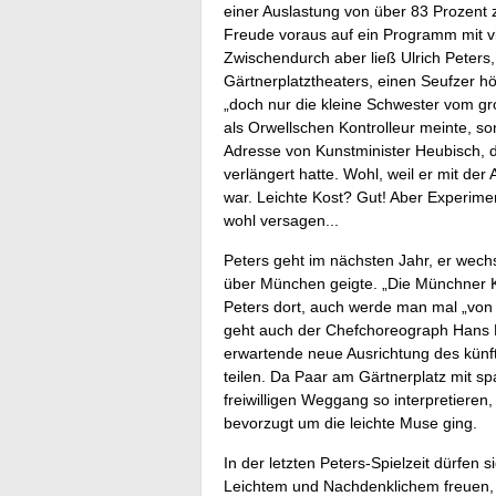
einer Auslastung von über 83 Prozent zu
Freude voraus auf ein Programm mit v
Zwischendurch aber ließ Ulrich Peters,
Gärtnerplatztheaters, einen Seufzer hö
„doch nur die kleine Schwester vom gr
als Orwellschen Kontrolleur meinte, s
Adresse von Kunstminister Heubisch, de
verlängert hatte. Wohl, weil er mit de
war. Leichte Kost? Gut! Aber Experimen
wohl versagen...
Peters geht im nächsten Jahr, er wechs
über München geigte. „Die Münchner Ku
Peters dort, auch werde man mal „von d
geht auch der Chefchoreograph Hans He
erwartende neue Ausrichtung des künfti
teilen. Da Paar am Gärtnerplatz mit 
freiwilligen Weggang so interpretiere
bevorzugt um die leichte Muse ging.
In der letzten Peters-Spielzeit dürfe
Leichtem und Nachdenklichem freuen, 