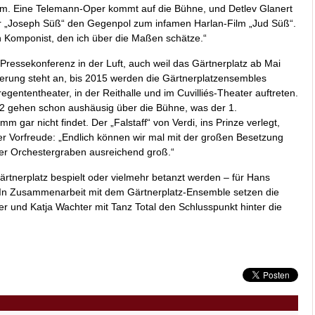
m. Eine Telemann-Oper kommt auf die Bühne, und Detlev Glanert
er „Joseph Süß“ den Gegenpol zum infamen Harlan-Film „Jud Süß“.
in Komponist, den ich über die Maßen schätze.“
Pressekonferenz in der Luft, auch weil das Gärtnerplatz ab Mai
erung steht an, bis 2015 werden die Gärtnerplatzensembles
ententheater, in der Reithalle und im Cuvilliés-Theater auftreten.
012 gehen schon aushäusig über die Bühne, was der 1.
m gar nicht findet. Der „Falstaff“ von Verdi, ins Prinze verlegt,
der Vorfreude: „Endlich können wir mal mit der großen Besetzung
 der Orchestergraben ausreichend groß.“
rtnerplatz bespielt oder vielmehr betanzt werden – für Hans
 In Zusammenarbeit mit dem Gärtnerplatz-Ensemble setzen die
r und Katja Wachter mit Tanz Total den Schlusspunkt hinter die