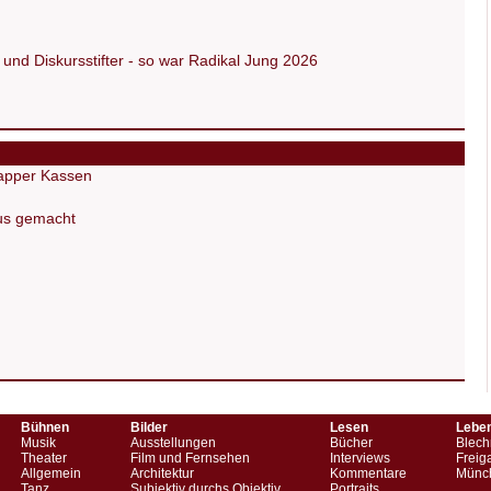
und Diskursstifter - so war Radikal Jung 2026
napper Kassen
us gemacht
Bühnen
Bilder
Lesen
Lebe
Musik
Ausstellungen
Bücher
Blech
Theater
Film und Fernsehen
Interviews
Freig
Allgemein
Architektur
Kommentare
Münch
Tanz
Subjektiv durchs Objektiv
Portraits