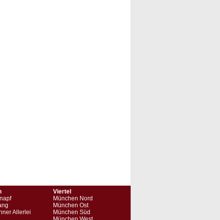
n
Viertel
napf
München Nord
ang
München Ost
ner Allerlei
München Süd
München West