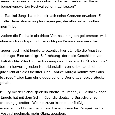
seure heuer nur auf etwas über 92 Prozent verkaufter Karten.
ch bemerkenswerten Festival schon nachlassen?
 „Radikal Jung“ hatte halt einfach seine Grenzen erweitert. Es
roße Herausforderung für diejenigen, die alles sehen wollen.
inen Tribut.
udem die Reithalle als dritter Veranstaltungsort gekommen, weit
ühne auch noch gar nicht so richtig im Bewusstsein verankert.
 zogen auch nicht hundertprozentig. Hier dämpfte die Angst vor
Nachfrage. Eine unnötige Befürchtung; denn die Geschichte von
as Falk-Richter-Stück in der Fassung des Theaters „DuŠko Radovic“
 beiden hervorragenden Hauptdarsteller von selbst, auch ohne
ute Sicht auf die Übertitel. Und Fabrice Murgia kommt zwar aus
„life : reset“ aber kam ohne gesprochene Worte aus. Beide Stücke
gehabt.
Die Jury mit der Schauspielerin Anette Paulmann, C. Bernd Sucher
 Engels hat mit dem Schritt über die deutsche Sprachgrenze
scheidung getroffen. Wie nie zuvor konnte der fleißige
er weiten und Horizonte öffnen. Die europäische Perspektive hat
 Festival nochmals mehr Glanz gegeben.