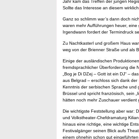
Jahr kam das Treffen der jungen Regis
Sollte das Interesse an diesem wirkli
Ganz so schlimm war’s dann doch nicht,
waren mehr Aufführungen heuer, eine g
Irgendwann fordert der Termindruck se
Zu Nachtkasterl und großem Haus war z
weg von der Brienner Straße und als B
Einige der ausländischen Produktionen
fremdsprachlicher Überforderung die 
„Bog je Di DZej – Gott ist ein DJ“ – d
aus Belgrad – erschloss sich dank der
Kenntnis der serbischen Sprache und g
Brüssel und spricht französisch, sein 
hätten noch mehr Zuschauer verdient 
Die wichtigste Feststellung aber war: 
und Volkstheater-Chefdramaturg Kilian
hinaus eine richtige, eine wichtige Ent
Festivalgänger seinen Blick aufs Theat
einem ohnehin schon gut eingeführten