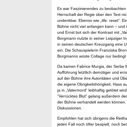
Es war Faszinierendes zu beobachten. 
Herrschaft der Regie über den Text nich
undenkbar. Ebenso wie „life: reset“: Ei
Bühne nicht viel anfangen kann – und 
und Ernst bot sich der Kontrast mit „
Borgmann nutzte in seiner Leipziger I
in seinen deutschen Kreuzgang eine U
ein. Die Schauspielerin Franziska Bron
Borgmanns wüste Collage nur bedingt
Da kamen Fabrice Murgia, der Serbe Mi
Aufführung letztlich demütiger und er
auf der Bühne ihre Autoritäten und Üb
die eigene Obrigkeitshörigkeit, Hass a
ja in „Vatermord“ leibhaftig getötet w
"Verrücktes Blut" gelang außerdem de
der Bühne verhandelt werden können. Ku
Diskussionen.
Empfohlen hat sich übrigens die Reitha
jeden Fall noch öfter bespielt, noch b