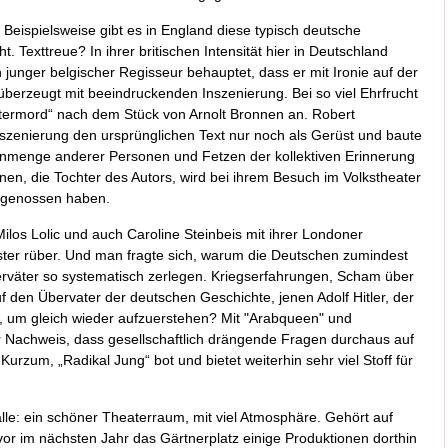
Beispielsweise gibt es in England diese typisch deutsche
t. Texttreue? In ihrer britischen Intensität hier in Deutschland
n junger belgischer Regisseur behauptet, dass er mit Ironie auf der
überzeugt mit beeindruckenden Inszenierung. Bei so viel Ehrfrucht
Vatermord“ nach dem Stück von Arnolt Bronnen an. Robert
nszenierung den ursprünglichen Text nur noch als Gerüst und baute
nmenge anderer Personen und Fetzen der kollektiven Erinnerung
nen, die Tochter des Autors, wird bei ihrem Besuch im Volkstheater
 genossen haben.
los Lolic und auch Caroline Steinbeis mit ihrer Londoner
nster rüber. Und man fragte sich, warum die Deutschen zumindest
erväter so systematisch zerlegen. Kriegserfahrungen, Scham über
uf den Übervater der deutschen Geschichte, jenen Adolf Hitler, der
ird, um gleich wieder aufzuerstehen? Mit "Arabqueen" und
r Nachweis, dass gesellschaftlich drängende Fragen durchaus auf
rzum, „Radikal Jung“ bot und bietet weiterhin sehr viel Stoff für
lle: ein schöner Theaterraum, mit viel Atmosphäre. Gehört auf
evor im nächsten Jahr das Gärtnerplatz einige Produktionen dorthin