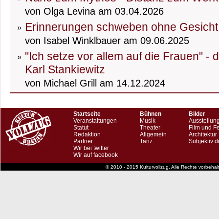
von Olga Levina am 03.04.2026
Erinnerungen schweben ohne Gesicht
von Isabel Winklbauer am 09.06.2025
"Ich setze vor allem auf die Frauen" -
Karl Stankiewitz
von Michael Grill am 14.12.2024
Startseite
Bühnen
Bilder
Veranstaltungen
Musik
Ausstellun
Statut
Theater
Film und F
Redaktion
Allgemein
Architektur
Partner
Tanz
Subjektiv d
Wir bei twitter
Wir auf facebook
© 2010 - 2015 Kulturvollzug. Alle Rechte vorbeha