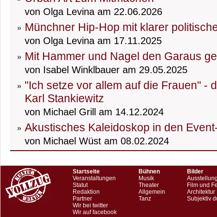
von Olga Levina am 22.06.2026
Münchner Hip-Hop mit klarer politisch
von Olga Levina am 17.11.2025
Mit Hammer und Nagel den Garaus g
von Isabel Winklbauer am 29.05.2025
"Ich setze vor allem auf die Frauen" -
Karl Stankiewitz
von Michael Grill am 14.12.2024
Akustisches Kaleidoskop in den Event
von Michael Wüst am 08.02.2024
Startseite
Bühnen
Bilder
Veranstaltungen
Musik
Ausstellun
Statut
Theater
Film und F
Redaktion
Allgemein
Architektur
Partner
Tanz
Subjektiv d
Wir bei twitter
Wir auf facebook