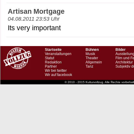
Artisan Mortgage
04.08.2011 23:53 Uhr
Its very important
Startseite
Bühnen
Bilder
Veranstaltungen
Musik
Ausstellun
Statut
Theater
Film und F
Redaktion
Allgemein
Architektur
Partner
Tanz
Subjektiv d
Wir bei twitter
Wir auf facebook
© 2010 - 2015 Kulturvollzug. Alle Rechte vorbeha