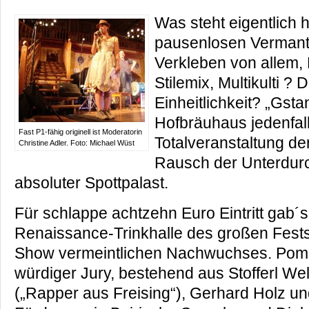
Was steht eigentlich 
pausenlosen Vermant
Verkleben von allem, 
Stilemix, Multikulti ? 
Einheitlichkeit? „Gsta
Hofbräuhaus jedenfall
Fast P1-fähig originell ist Moderatorin
Totalveranstaltung der
Christine Adler. Foto: Michael Wüst
Rausch der Unterdurch
absoluter Spottpalast.
Für schlappe achtzehn Euro Eintritt gab´s
Renaissance-Trinkhalle des großen Fests
Show vermeintlichen Nachwuchses. Pom
würdiger Jury, bestehend aus Stofferl Wel
(„Rapper aus Freising“), Gerhard Holz un