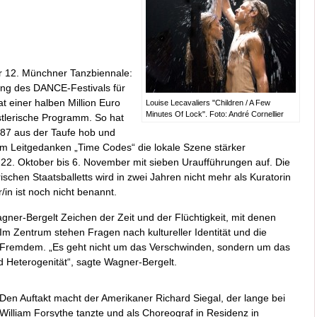
er 12. Münchner Tanzbiennale:
ung des DANCE-Festivals für
t einer halben Million Euro
Louise Lecavaliers "Children / A Few
Minutes Of Lock". Foto: André Cornellier
nstlerische Programm. So hat
87 aus der Taufe hob und
em Leitgedanken „Time Codes“ die lokale Szene stärker
22. Oktober bis 6. November mit sieben Uraufführungen auf. Die
rischen Staatsballetts wird in zwei Jahren nicht mehr als Kuratorin
/in ist noch nicht benannt.
gner-Bergelt Zeichen der Zeit und der Flüchtigkeit, mit denen
 Im Zentrum stehen Fragen nach kultureller Identität und die
Fremdem. „Es geht nicht um das Verschwinden, sondern um das
d Heterogenität“, sagte Wagner-Bergelt.
Den Auftakt macht der Amerikaner Richard Siegal, der lange bei
William Forsythe tanzte und als Choreograf in Residenz in