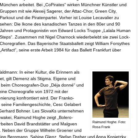
München arbeitet. Bei „CoPirates“ wirken Münchner Künstler und
Gruppen mit wie Alexeij Sagerer, der Attac-Chor, Green City,
Parkout und die Piratenpartei. Vorher ist Louise Lecavalier zu
sehen: Die Ikone des kanadischen Tanzes in den 80er und 90
Jahren und Protagonistin von Edward Locks Truppe „Lalala Human
Steps“. Zusammen mit Nigel Charnock wiederbelebt sie zwei Lock-
Choregrafien. Das Bayerische Staatsballett zeigt William Forsythes
„Artifact“, seine erste Arbeit 1984 für das Ballett Frankfurt über
dmann: In einer Kultur, die Erinnern als
et, gilt Demenz als Stigma. Eigene und
le beim Choreografen-Duo „Déja donné“ und
ine Choreografie von 1972 mit der
nierung konfrontiert wird. Der Franko-
 seine Familiengeschichte, Cesc Gelabert
 Gerhard Bohner. Les SlovaKs unternehmen
lowakei, Raimund Hoghe zeigt „Bolero-
Raimund Hoghe. Foto:
arbeiten David Brandstätter und Malgven
Rosa Frank
a. Neben der Gruppe Wilhelm Groener und
ipp Bergmann, Sabine Glenz, Stefan Dreher und Anna Konjetzky