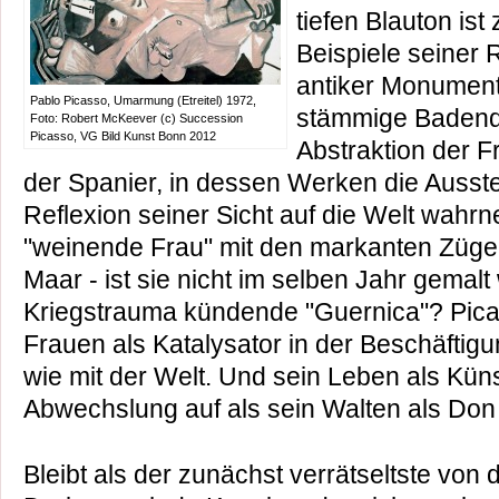
tiefen Blauton is
Beispiele seiner
antiker Monumenta
Pablo Picasso, Umarmung (Etreitel) 1972,
stämmige Badende
Foto: Robert McKeever (c) Succession
Picasso, VG Bild Kunst Bonn 2012
Abstraktion der F
der Spanier, in dessen Werken die Ausst
Reflexion seiner Sicht auf die Welt wahr
"weinende Frau" mit den markanten Züg
Maar - ist sie nicht im selben Jahr gema
Kriegstrauma kündende "Guernica"? Pica
Frauen als Katalysator in der Beschäftigu
wie mit der Welt. Und sein Leben als Küns
Abwechslung auf als sein Walten als Don
Bleibt als der zunächst verrätseltste von 