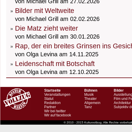
von Michael Grill am 27.02.2026
Bilder mit Weltweite
von Michael Grill am 02.02.2026
Die Matz zieht weiter
von Michael Grill am 30.01.2026
Rap, der ein breites Grinsen ins Gesic
von Olga Levina am 14.11.2025
Leidenschaft mit Botschaft
von Olga Levina am 12.10.2025
Startseite
Bühnen
Bilder
Veranstaltungen
Musik
Ausstellun
Statut
Theater
Film und F
Redaktion
Allgemein
Architektur
Partner
Tanz
Subjektiv d
Wir bei twitter
Wir auf facebook
© 2010 - 2015 Kulturvollzug. Alle Rechte vorbeha