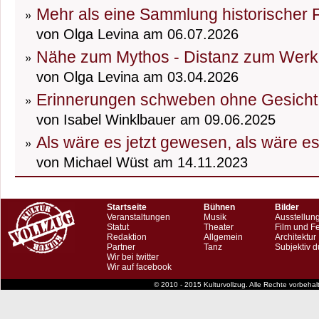
Mehr als eine Sammlung historischer
von Olga Levina am 06.07.2026
Nähe zum Mythos - Distanz zum Werk
von Olga Levina am 03.04.2026
Erinnerungen schweben ohne Gesicht
von Isabel Winklbauer am 09.06.2025
Als wäre es jetzt gewesen, als wäre e
von Michael Wüst am 14.11.2023
Startseite
Bühnen
Bilder
Veranstaltungen
Musik
Ausstellun
Statut
Theater
Film und F
Redaktion
Allgemein
Architektur
Partner
Tanz
Subjektiv d
Wir bei twitter
Wir auf facebook
© 2010 - 2015 Kulturvollzug. Alle Rechte vorbeha