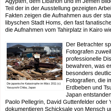
Ägypten, dem Libanon und im Jemen bild
Teil der in der Ausstellung gezeigten Arbei
Fakten zeigen die Aufnahmen aus der st
libyschen Stadt Homs, den fast fanatisch
die Aufnahmen vom Tahirplatz in Kairo wi
Der Betrachter s
Fotografen zuweil
professionelle Di
bewahren, was er
besonders deutlic
Fotografien, die
Die japanische Katastrophe im März 2011 (c)
Erdbeben und Tsu
Yasuyoshi Chiba, Japan
Japan entstande
Paolo Pellegrin, David Guttenfelder oder
dokumentieren Schicksale von Mensch un