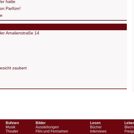
er hatte
on Parfüm!
de
 der Amalienstraße 14
Gesicht zaubert
Bühnen
Bilder
Lesen
Lebe
Musik
Ausstellungen
Bücher
Blech
Theater
Film und Fernsehen
Interviews
Freig