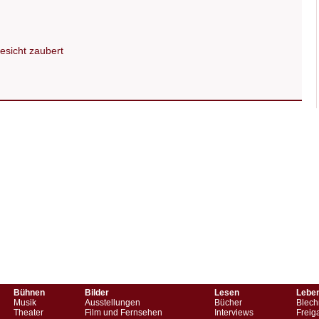
Gesicht zaubert
Bühnen
Bilder
Lesen
Lebe
Musik
Ausstellungen
Bücher
Blech
Theater
Film und Fernsehen
Interviews
Freig