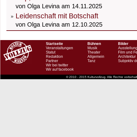
von Olga Levina am 14.11.2025
Leidenschaft mit Botschaft
von Olga Levina am 12.10.2025
Startseite
Bühnen
Bilder
Veranstaltungen
Musik
Ausstellun
Statut
Theater
Film und F
Redaktion
Allgemein
Architektur
Partner
Tanz
Subjektiv d
Wir bei twitter
Wir auf facebook
© 2010 - 2015 Kulturvollzug. Alle Rechte vorbeha