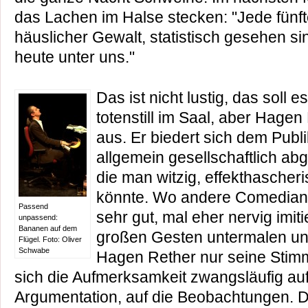
das Lachen im Halse stecken: "Jede fünft
häuslicher Gewalt, statistisch gesehen sin
heute unter uns."
Das ist nicht lustig, das soll e
totenstill im Saal, aber Hagen 
aus. Er biedert sich dem Publi
allgemein gesellschaftlich ab
die man witzig, effekthascher
könnte. Wo andere Comedians
Passend
sehr gut, mal eher nervig imit
unpassend:
Bananen auf dem
großen Gesten untermalen und
Flügel. Foto: Oliver
Schwabe
Hagen Rether nur seine Stimm
sich die Aufmerksamkeit zwangsläufig auf 
Argumentation, auf die Beobachtungen. Di