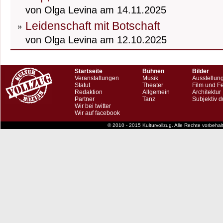
von Olga Levina am 14.11.2025
Leidenschaft mit Botschaft
von Olga Levina am 12.10.2025
Startseite
Bühnen
Bilder
Veranstaltungen
Musik
Ausstellun
Statut
Theater
Film und F
Redaktion
Allgemein
Architektur
Partner
Tanz
Subjektiv d
Wir bei twitter
Wir auf facebook
© 2010 - 2015 Kulturvollzug. Alle Rechte vorbeha