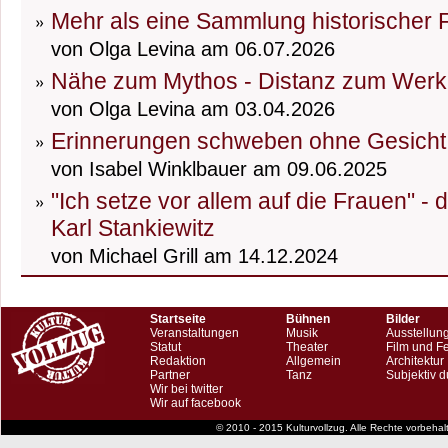
Mehr als eine Sammlung historischer
von Olga Levina am 06.07.2026
Nähe zum Mythos - Distanz zum Werk
von Olga Levina am 03.04.2026
Erinnerungen schweben ohne Gesicht
von Isabel Winklbauer am 09.06.2025
"Ich setze vor allem auf die Frauen" -
Karl Stankiewitz
von Michael Grill am 14.12.2024
Startseite
Bühnen
Bilder
Veranstaltungen
Musik
Ausstellun
Statut
Theater
Film und F
Redaktion
Allgemein
Architektur
Partner
Tanz
Subjektiv d
Wir bei twitter
Wir auf facebook
© 2010 - 2015 Kulturvollzug. Alle Rechte vorbeha