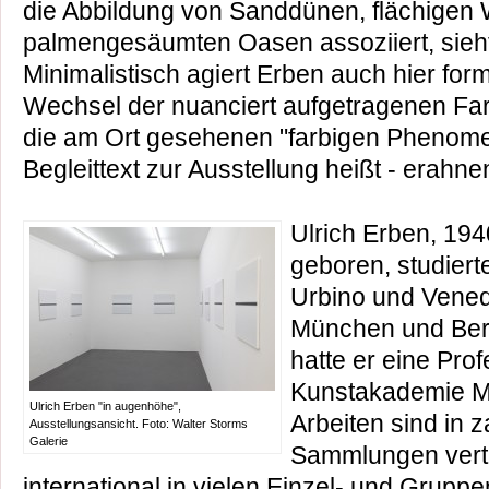
die Abbildung von Sanddünen, flächigen 
palmengesäumten Oasen assoziiert, sieht
Minimalistisch agiert Erben auch hier form
Wechsel der nuanciert aufgetragenen Fa
die am Ort gesehenen "farbigen Phenome
Begleittext zur Ausstellung heißt - erahne
Ulrich Erben, 194
geboren, studier
Urbino und Vened
München und Berl
hatte er eine Pro
Kunstakademie Mü
Ulrich Erben "in augenhöhe",
Arbeiten sind in 
Ausstellungsansicht. Foto: Walter Storms
Galerie
Sammlungen vert
international in vielen Einzel- und Grupp