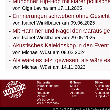
Münchner Hip-Hop mit klarer politisch
von Olga Levina am 17.11.2025
Erinnerungen schweben ohne Gesicht
von Isabel Winklbauer am 09.06.2025
Mit Hammer und Nagel den Garaus g
von Isabel Winklbauer am 29.05.2025
Akustisches Kaleidoskop in den Event
von Michael Wüst am 08.02.2024
Als wäre es jetzt gewesen, als wäre e
von Michael Wüst am 14.11.2023
Startseite
Bühnen
Bilder
Veranstaltungen
Musik
Ausstellun
Statut
Theater
Film und F
Redaktion
Allgemein
Architektur
Partner
Tanz
Subjektiv d
Wir bei twitter
Wir auf facebook
© 2010 - 2015 Kulturvollzug. Alle Rechte vorbeha