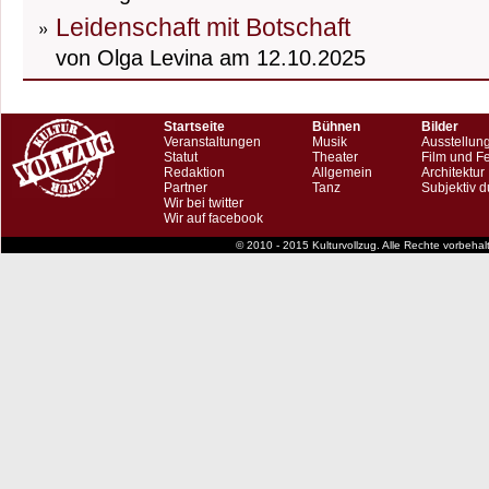
Leidenschaft mit Botschaft
von Olga Levina am 12.10.2025
Startseite
Bühnen
Bilder
Veranstaltungen
Musik
Ausstellun
Statut
Theater
Film und F
Redaktion
Allgemein
Architektur
Partner
Tanz
Subjektiv d
Wir bei twitter
Wir auf facebook
© 2010 - 2015 Kulturvollzug. Alle Rechte vorbeha