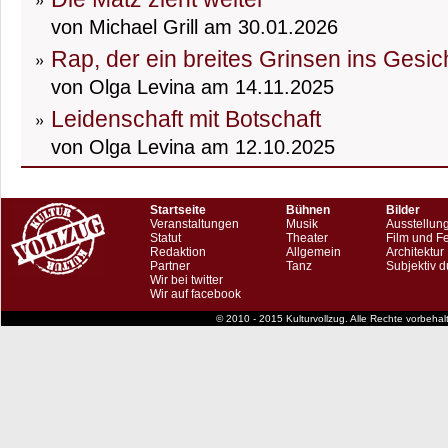
von Michael Grill am 30.01.2026
Rap, der ein breites Grinsen ins Gesic
von Olga Levina am 14.11.2025
Leidenschaft mit Botschaft
von Olga Levina am 12.10.2025
Startseite
Bühnen
Bilder
Veranstaltungen
Musik
Ausstellun
Statut
Theater
Film und F
Redaktion
Allgemein
Architektur
Partner
Tanz
Subjektiv d
Wir bei twitter
Wir auf facebook
© 2010 - 2015 Kulturvollzug. Alle Rechte vorbeha