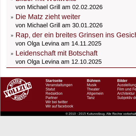
von Michael Grill am 02.02.2026
Die Matz zieht weiter
von Michael Grill am 30.01.2026
Rap, der ein breites Grinsen ins Gesic
von Olga Levina am 14.11.2025
Leidenschaft mit Botschaft
von Olga Levina am 12.10.2025
Startseite
Bühnen
Bilder
Veranstaltungen
Musik
Ausstellun
Statut
Theater
Film und F
Redaktion
Allgemein
Architektur
Partner
Tanz
Subjektiv d
Wir bei twitter
Wir auf facebook
© 2010 - 2015 Kulturvollzug. Alle Rechte vorbeha