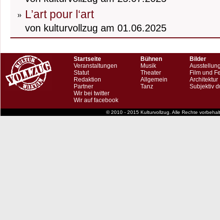
L’art pour l‘art
von kulturvollzug am 01.06.2025
Startseite
Bühnen
Bilder
Veranstaltungen
Musik
Ausstellun
Statut
Theater
Film und F
Redaktion
Allgemein
Architektur
Partner
Tanz
Subjektiv d
Wir bei twitter
Wir auf facebook
© 2010 - 2015 Kulturvollzug. Alle Rechte vorbeha