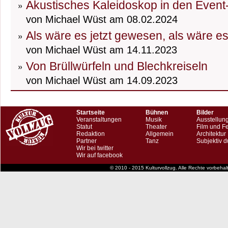
Akustisches Kaleidoskop in den Event
von Michael Wüst am 08.02.2024
Als wäre es jetzt gewesen, als wäre e
von Michael Wüst am 14.11.2023
Von Brüllwürfeln und Blechkreiseln
von Michael Wüst am 14.09.2023
Startseite
Bühnen
Bilder
Veranstaltungen
Musik
Ausstellun
Statut
Theater
Film und F
Redaktion
Allgemein
Architektur
Partner
Tanz
Subjektiv d
Wir bei twitter
Wir auf facebook
© 2010 - 2015 Kulturvollzug. Alle Rechte vorbeha