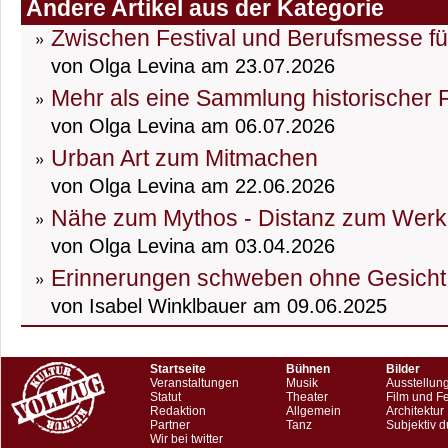
Andere Artikel aus der Kategorie
Zwischen Festival und Berufsmesse fü
von Olga Levina am 23.07.2026
Mehr als eine Sammlung historischer
von Olga Levina am 06.07.2026
Urban Art zum Mitmachen
von Olga Levina am 22.06.2026
Nähe zum Mythos - Distanz zum Werk
von Olga Levina am 03.04.2026
Erinnerungen schweben ohne Gesicht
von Isabel Winklbauer am 09.06.2025
Startseite
Bühnen
Bilder
Veranstaltungen
Musik
Ausstellun
Statut
Theater
Film und F
Redaktion
Allgemein
Architektur
Partner
Tanz
Subjektiv d
Wir bei twitter