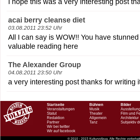
I hope this was a very interesting post than
acai berry cleanse diet
03.08.2011 23:52 Uhr
All I can say is WOW!! You have stunned
valuable reading here
The Alexander Group
04.08.2011 23:50 Uhr
a very interesting post thanks for writing it
Startseite
Bühnen
Bilder
Veranstaltungen
Musik
Ausstellun
Statut
Theater
Film und F
Redaktion
Allgemein
Architektur
Partner
Tanz
Subjektiv d
Wir bei twitter
Wir auf facebook
© 2010 - 2015 Kulturvollzug. Alle Rechte vorbeha