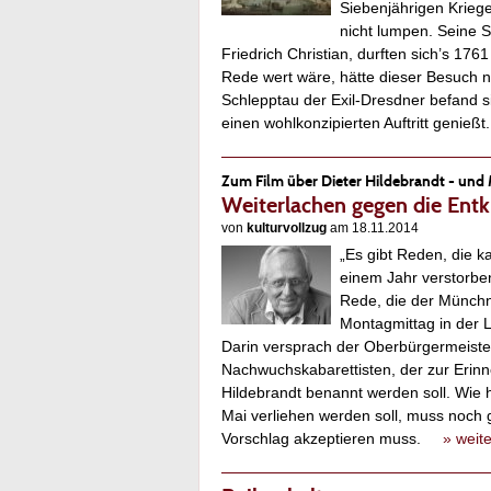
Siebenjährigen Kriege
nicht lumpen. Seine S
Friedrich Christian, durften sich’s 
Rede wert wäre, hätte dieser Besuch ni
Schlepptau der Exil-Dresdner befand si
einen wohlkonzipierten Auftritt genie
Zum Film über Dieter Hildebrandt - und
Weiterlachen gegen die Ent
von
kulturvollzug
am 18.11.2014
„Es gibt Reden, die k
einem Jahr verstorben
Rede, die der Münchn
Montagmittag in der L
Darin versprach der Oberbürgermeister
Nachwuchskabarettisten, der zur Erinn
Hildebrandt benannt werden soll. Wie ho
Mai verliehen werden soll, muss noch g
Vorschlag akzeptieren muss.
» weit