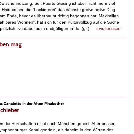
ischennutzung. Seit Puerto Giesing ist aber nicht mehr viel
e in Haidhausen die "Lackiererei" das nächste große heiße Ding
 am Ende, bevor es überhaupt richtig begonnen hat. Maximilian
ahlbares Wohnen", hat sich für den Kulturvollzug auf die Suche
lötzlich live dabei beim endgültigen Ende. (gr.)
» weiterlesen
eben mag
s Canaletto in der Alten Pinakothek
schieber
ren die Herrschaften nicht nach München gereist. Aber besser,
ymphenburger Kanal gondeln, als daheim in den Wirren des