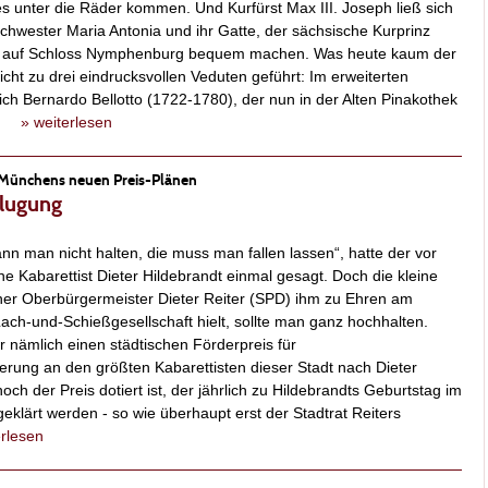
s unter die Räder kommen. Und Kurfürst Max III. Joseph ließ sich
chwester Maria Antonia und ihr Gatte, der sächsische Kurprinz
1761 auf Schloss Nymphenburg bequem machen. Was heute kaum der
cht zu drei eindrucksvollen Veduten geführt: Im erweiterten
ch Bernardo Bellotto (1722-1780), der nun in der Alten Pinakothek
ßt.
» weiterlesen
 Münchens neuen Preis-Plänen
klugung
ann man nicht halten, die muss man fallen lassen“, hatte der vor
e Kabarettist Dieter Hildebrandt einmal gesagt. Doch die kleine
er Oberbürgermeister Dieter Reiter (SPD) ihm zu Ehren am
ach-und-Schießgesellschaft hielt, sollte man ganz hochhalten.
 nämlich einen städtischen Förderpreis für
erung an den größten Kabarettisten dieser Stadt nach Dieter
ch der Preis dotiert ist, der jährlich zu Hildebrandts Geburtstag im
eklärt werden - so wie überhaupt erst der Stadtrat Reiters
erlesen