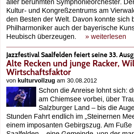
aller berühmten Symphonieorchester. De
Kultur- und Kongreßzentrums am Vierwald
den Besten der Welt. Davon konnte sich be
Philharmoniker auch der bayerische Kuns
Heubisch überzeugen.
» weiterlesen
Jazzfestival Saalfelden feiert seine 33. Aus
Alte Recken und junge Racker, Wi
Wirtschaftsfaktor
von
kulturvollzug
am 30.08.2012
Schon die Anreise lohnt sich: 
am Chiemsee vorbei, über Trau
Salzburger Land – bis die Aug
Stunden Fahrt endlich im „Steinernen Me
einem imposanten Gebirgszug. Am Fuße d
Saalfelden – eine Gemeinde, von der man