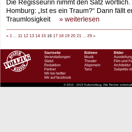
Die Regisseurin nimmt den Satz wörtlich
Homburg: „Ist es ein Traum?“ Dann fällt e
Traumlosigkeit
» weiterlesen
«
1
...
11
12
13
14
15
16
17
18
19
20
21
...
29
»
Startseite
Bühnen
Bilder
Veranstaltungen
Musik
Ausstellun
Statut
Theater
Film und F
Redaktion
Allgemein
Architektur
Partner
Tanz
Subjektiv d
Wir bei twitter
Wir auf facebook
© 2010 - 2015 Kulturvollzug. Alle Rechte vorbeha