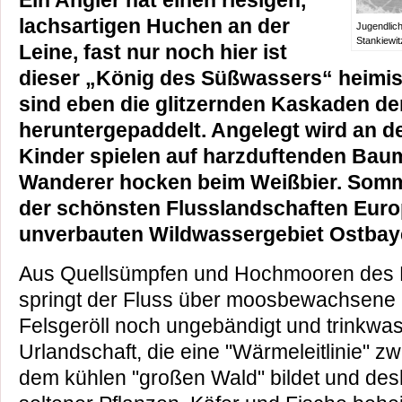
Ein Angler hat einen riesigen,
lachsartigen Huchen an der
Jugendlich
Stankiewit
Leine, fast nur noch hier ist
dieser „König des Süßwassers“ heimis
sind eben die glitzernden Kaskaden de
heruntergepaddelt. Angelegt wird an d
Kinder spielen auf harzduftenden Ba
Wanderer hocken beim Weißbier. Somme
der schönsten Flusslandschaften Euro
unverbauten Wildwassergebiet Ostbayer
Aus Quell­sümpfen und Hochmooren des
springt der Fluss über moosbewachsene 
Felsgeröll noch ungebändigt und trink­wa
Urlandschaft, die eine "Wärmeleitlinie" 
dem kühlen "großen Wald" bildet und desh