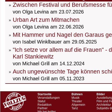
Zwischen Festival und Berufsmesse fü
von Olga Levina am 23.07.2026
Urban Art zum Mitmachen
von Olga Levina am 22.06.2026
Mit Hammer und Nagel den Garaus g
von Isabel Winklbauer am 29.05.2025
"Ich setze vor allem auf die Frauen" -
Karl Stankiewitz
von Michael Grill am 14.12.2024
Auch ungewünschte Tage können schö
von Michael Grill am 05.11.2023
Startseite
Bühnen
Bilder
Veranstaltungen
Musik
Ausstellun
Statut
Theater
Film und F
Redaktion
Allgemein
Architektur
Partner
Tanz
Subjektiv d
Wir bei twitter