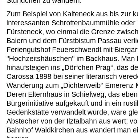
Stündchen zu wandern.
Zum Beispiel von Kalteneck aus bis zur ku
interessanten Schrottenbaummühle oder 
Fürsteneck, wo einmal die Grenze zwis
Baiern und dem Fürstbistum Passau verli
Feriengutshof Feuerschwendt mit Biergar
"Hochzeitshäuschen" im Backhaus. Man 
hinaufsteigen ins „Dörfchen Prag“, das d
Carossa 1898 bei seiner literarisch vered
Wanderung zum „Dichterweib“ Emerenz Me
Deren Elternhaus in Schiefweg, das ebenf
Bürgerinitiative aufgekauft und in ein rus
Gedenkstätte verwandelt wurde, wäre glei
Abstecher von der Ilztalbahn aus wert; vo
Bahnhof Waldkirchen aus wandert man ein