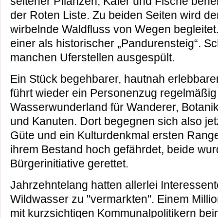
seltener Pflanzen, Käfer und Fische behei
der Roten Liste. Zu beiden Seiten wird de
wirbelnde Waldfluss von Wegen begleitet. 
einer als historischer „Pandurensteig“. Sc
manchen Uferstellen ausgespült.
Ein Stück begehbarer, hautnah erlebbare
führt wieder ein Personenzug regelmäßig 
Wasserwunderland für Wanderer, Botanik
und Kanuten. Dort begegnen sich also jetz
Güte und ein Kulturdenkmal ersten Range
ihrem Bestand hoch gefährdet, beide wurd
Bürgerinitiative gerettet.
Jahrzehntelang hatten allerlei Interessen
Wildwasser zu "vermarkten". Einem Mill
mit kurzsichtigen Kommunalpolitikern bei