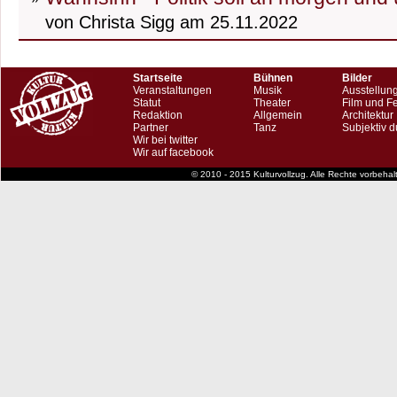
von Christa Sigg am 25.11.2022
Startseite
Bühnen
Bilder
Veranstaltungen
Musik
Ausstellun
Statut
Theater
Film und F
Redaktion
Allgemein
Architektur
Partner
Tanz
Subjektiv d
Wir bei twitter
Wir auf facebook
© 2010 - 2015 Kulturvollzug. Alle Rechte vorbeha