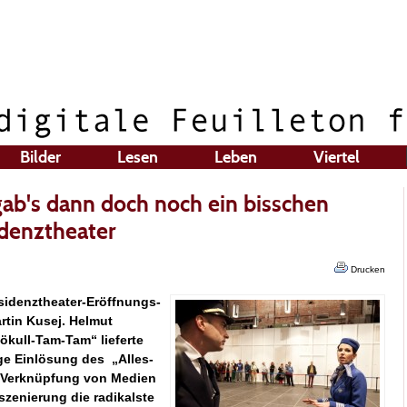
Bilder
Lesen
Leben
Viertel
gab's dann doch noch ein bisschen
enztheater
Drucken
esidenztheater-Eröffnungs-
tin Kusej. Helmut
jökull-Tam-Tam“ lieferte
ige Einlösung des „Alles-
n Verknüpfung von Medien
szenierung die radikalste