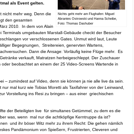
tmal als Event gelten.
mt nicht mehr weg. Denn die
Nichts geht mehr am Flughafen: Miguel
Abrantes Ostrowski und Hanna Scheibe,
legt den gesamten
Foto: Thomas Dashuber
März 2010. In dem von Alain
ei Terminals umgebauten Marstall-Gebäude checkt der Besucher
rteschlangen vor verschlossenen Gates. Unmut wird laut, Leute
lliger Begegnungen, Streitereien, genervten Wartens,
machversuchen. Dann die Ansage: Vorläufig keine Flüge mehr. Es
etränke verkauft, Matratzen herbeigeschleppt. Der Zuschauer
n oder beobachtet an einem der 25 Video-Screens Wartende in
ei – zumindest auf Video, denn sie können ja nie alle live da sein.
halt nur mal kurz wie Tobias Moretti als Taxifahrer von der Leinwand,
r Vorstellung ins Resi zu bringen – aus einer griechischen
lfte der Beteiligten live für simultanes Getümmel, zu dem es die
Aber was, wenn mal nur die achtköpfige Kerntruppe da ist?
nen und ihr böser Witz mehr zu ihrem Recht: Die gehen nämlich
roteskes Pandämonium von Spießern, Frustrierten, Cleveren und