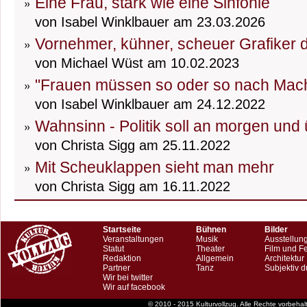
Eine Frau, stark wie eine Sinfonie
von Isabel Winklbauer am 23.03.2026
Vornehmer, kühner, scheuer Grafiker 
von Michael Wüst am 10.02.2023
"Frauen müssen so oder so nach Mach
von Isabel Winklbauer am 24.12.2022
Wahnsinn - Politik soll an morgen un
von Christa Sigg am 25.11.2022
Mit Scheuklappen sieht man mehr
von Christa Sigg am 16.11.2022
Startseite
Bühnen
Bilder
Veranstaltungen
Musik
Ausstellun
Statut
Theater
Film und F
Redaktion
Allgemein
Architektur
Partner
Tanz
Subjektiv d
Wir bei twitter
Wir auf facebook
© 2010 - 2015 Kulturvollzug. Alle Rechte vorbeha